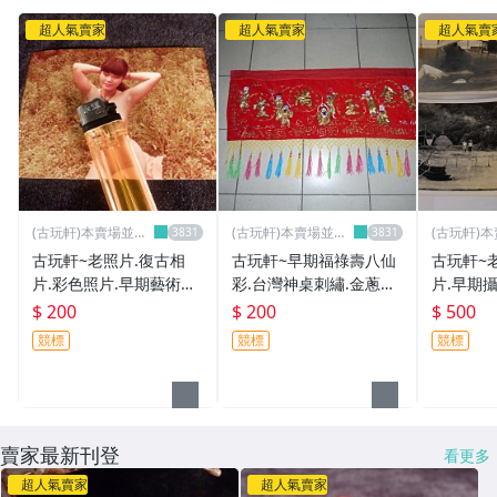
超人氣賣家
超人氣賣家
超人氣賣
(古玩軒)本賣場並無
(古玩軒)本賣場並無
(古玩軒)
分店~
分店~
分店~
古玩軒~老照片.復古相
古玩軒~早期福祿壽八仙
古玩軒~
片.彩色照片.早期藝術照.
彩.台灣神桌刺繡.金蔥繡.
片.早期
女體寫真.裸女寫真.女體
福祿壽.尺寸約39X106公
活.竹筏.
$ 200
$ 200
$ 500
之美.ABC240
分.PPP23
草屋.等
競標
競標
競標
人.斗笠.C
賣家最新刊登
看更多
超人氣賣家
超人氣賣家