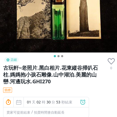
店鋪
古玩軒~老照片.黑白相片.花東縱谷掃叭石
0
柱.媽媽抱小孩石雕像.山中湖泊.美麗的山
巒.河邊玩水.GHI270
競標
01
天
02
時
30
分
52
秒結束
/
賣家可提前結束
拍賣時間會自動延長