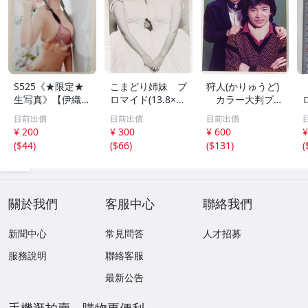
S525《★限定★
こまどり姉妹 プ
狩人(かりゅうど)
生写真》【伊織も
ロマイド(13.8×8.
カラー大判プロ
え】ビッグコミッ
5cm) 1枚●bn.4
マイド(18×13cm)
目前出價
目前出價
目前出價
クスピリッツ 202
6
1枚●bn.48
¥ 200
¥ 300
¥ 600
¥
6年8月3日号 ★セ
(
$44
)
(
$66
)
(
$131
)
(
ブンネット限定特
典★ ☆送料一律
☆
關於我們
客服中心
聯絡我們
新聞中心
常見問答
人才招募
服務說明
聯絡客服
最新公告
手機逛拍賣，購物更便利