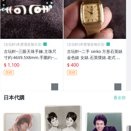
(古玩軒)本賣場並無分店~
(古玩軒)本賣場並無分店~
古玩軒~三眼天珠手鍊.主珠尺
古玩軒~二手 seiko 方形石英錶
寸約:46X9.5X8mm.手圍約~18
金色錶 女錶.石英懷錶.老式 懷
-19~GGG93
錶 ~GGG92
$ 1,100
$ 400
競標
競標
日本代購
看全部