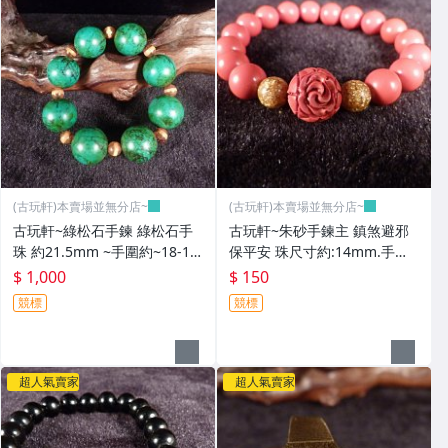
(古玩軒)本賣場並無分店~
(古玩軒)本賣場並無分店~
古玩軒~綠松石手鍊 綠松石手
古玩軒~朱砂手鍊主 鎮煞避邪
珠 約21.5mm ~手圍約~18-19
保平安 珠尺寸約:14mm.手圍
~GGG95
約~17-18-GGG94
$ 1,000
$ 150
競標
競標
超人氣賣家
超人氣賣家