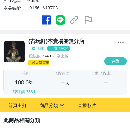
所在地區
101661643703
商品編號
(古玩軒)本賣場並無分店~
店鋪
實名驗證
粉絲數
2749
剛上線
追蹤
-
超人氣賣家
-
正評
出貨速度
未出貨率
100.0%
--
--
天
總評價
3831
-
-
首頁主打
商品分類
直播影片
sign
其它
2