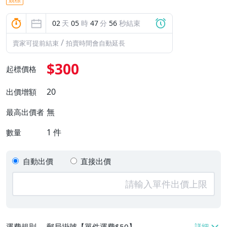
02
天
05
時
47
分
55
秒結束
/
賣家可提前結束
拍賣時間會自動延長
$300
起標價格
20
出價增額
無
最高出價者
1
件
數量
自動出價
直接出價
運費規則
郵局掛號【單件運費$50】