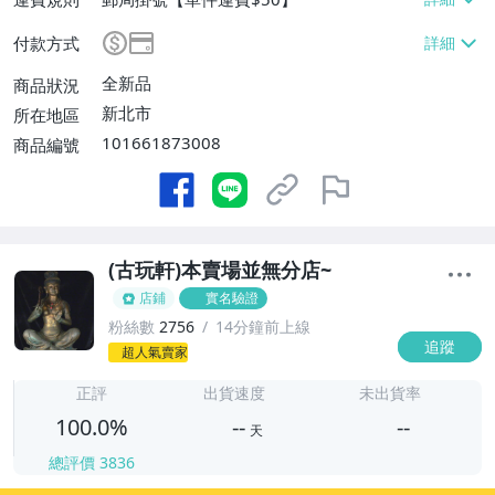
付款方式
全新品
商品狀況
新北市
所在地區
101661873008
商品編號
(古玩軒)本賣場並無分店~
店鋪
實名驗證
粉絲數
2756
14分鐘前上線
追蹤
-
超人氣賣家
-
正評
出貨速度
未出貨率
100.0%
--
--
天
總評價
3836
-
-