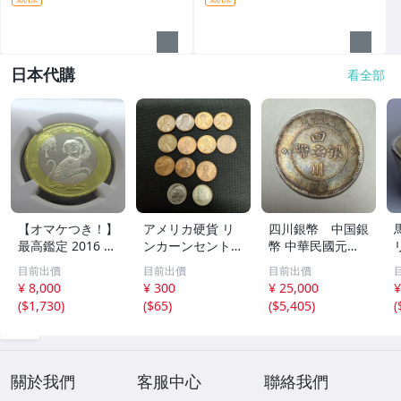
日本代購
看全部
【オマケつき！】
アメリカ硬貨 リ
四川銀幣 中国銀
最高鑑定 2016 中
ンカーンセント
幣 中華民國元年
国 10元 申年 猿
他13枚セット 外
軍政府造 壹圓 古
目前出價
目前出價
目前出價
バイメタル NGC
国コイン 古銭 コ
銭 銀貨 アンティ
¥ 8,000
¥ 300
¥ 25,000
¥
MS69PL プルーフ
レクション
ーク
(
$1,730
)
(
$65
)
(
$5,405
)
(
ライク 初期発行
金猴春ラベル ア
ンティークコイン
關於我們
客服中心
聯絡我們