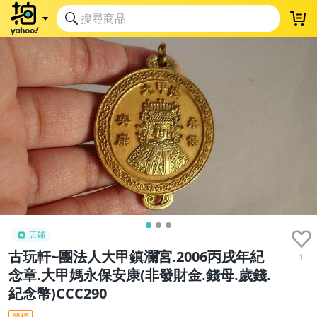
店鋪
古玩軒~團法人大甲鎮瀾宮.2006丙戌年紀
1
念章.大甲媽永保安康(非發財金.錢母.歲錢.
紀念幣)CCC290
競標