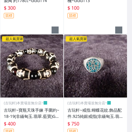
製陶 約178cc~GGG114
機~GGG113
$ 300
$ 100
競標
競標
超人氣賣家
超人氣賣家
(古玩軒)本賣場並無分店~
(古玩軒)本賣場並無分店~
古玩軒~寶瓶天珠手鍊 手圍約~
古玩軒~戒指.蝴蝶花紋.飾品配
18-19(非緬甸玉.翡翠.藍寶)GG
件.925純銀戒指(非緬甸玉.翡
G112
翠.藍寶)GGG111
$ 400
$ 750
競標
競標