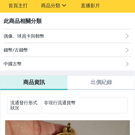
首頁主打
商品分類
直播影片
sign
其它
2
偶像、球員卡與郵幣
錢幣/古錢幣
中國古幣
商品資訊
出價紀錄
流通發行形式
非現行流通貨幣
狀況