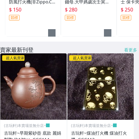
防風打火機(非Zippo.Car
錢母.大甲媽歲次壬寅年
士 保卡夾
tier.S.T.Dupont.Marlbo
金虎來喜富貴有餘昭財錢
夾 卡片夾
$ 150
$ 280
$ 250
ro)PPP790
母(非徽章.紀念章.貴金屬
盤.中華陶
競標
競標
競標
鑰匙圈)JJJ735
DD181
賣家最新刊登
看更多
超人氣賣家
超人氣賣家
(古玩軒)本賣場並無分店~
(古玩軒)本賣場並無分店~
古玩軒~早期紫砂壺 底款 麗娟
古玩軒~煤油打火機 煤油打火