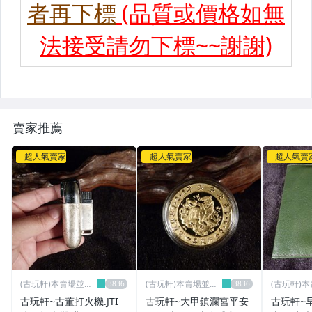
賣家推薦
超人氣賣家
超人氣賣家
超人氣賣
(古玩軒)本賣場並無
(古玩軒)本賣場並無
(古玩軒)
分店~
分店~
分店~
古玩軒~古董打火機.JTI
古玩軒~大甲鎮瀾宮平安
古玩軒~早