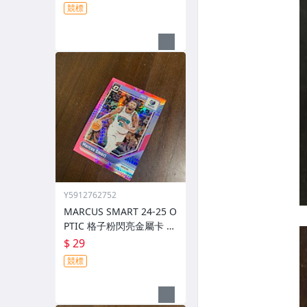
競標
Y5912762752
MARCUS SMART 24-25 O
PTIC 格子粉閃亮金屬卡 編
號 213 前後圖
$ 29
競標