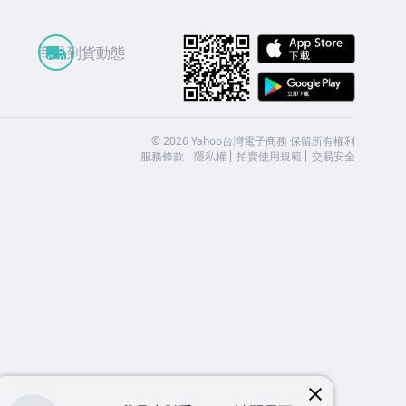
APP St
商品到貨動態
Google
©
2026
Yahoo台灣電子商務 保留所有權利
服務條款
隱私權
拍賣使用規範
交易安全