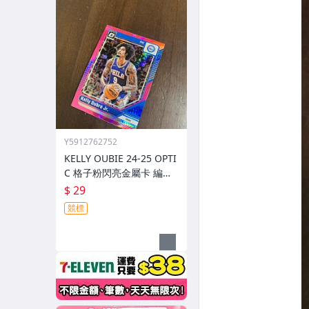
Y5912762752
KELLY OUBIE 24-25 OPTI
C 格子粉閃亮金屬卡 編號
190 前後圖
$ 29
競標