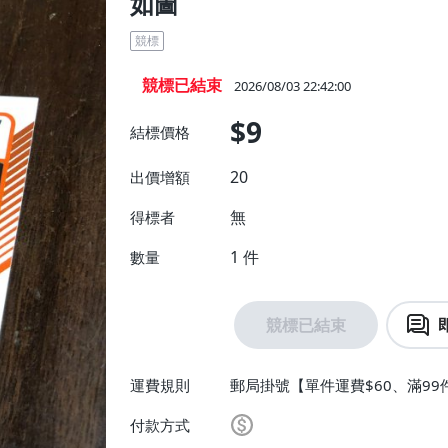
如圖
競標
競標已結束
2026/08/03 22:42:00
$9
結標價格
20
出價增額
無
得標者
1
件
數量
競標已結束
運費規則
郵局掛號【單件運費$60、滿99
付款方式