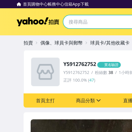
首頁
購物中心
帳務中心
信箱
App下載
Yahoo拍賣
拍賣
偶像、球員卡與郵幣
球員卡/其他收藏卡
Y5912762752
實名驗證
Y5912762752
粉絲數
38
1小時
正評
100.0%
(
47
)
首頁主打
商品分類
直
sign
偶像、球員卡與郵幣