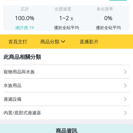
1
正評
出貨速度
未出貨率
100.0%
1~2
0%
天
總評價
74
優於全站平均
優於全站平均
首頁主打
商品分類
直播影片
sign
2
寵物用品與水族
手機、配件與通訊
寵物用品與水族
居家、家具與園藝
水族用品
家電與影音視聽
過濾設備
內置/底部式過濾器
商品資訊