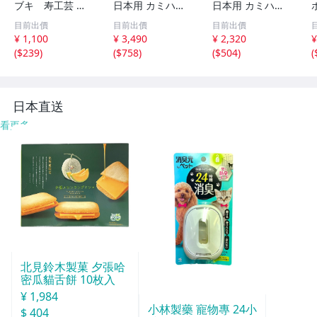
ブキ 寿工芸 ボ
日本用 カミハタ
日本用 カミハタ
トムボックス用
リオプラス 水中
リオプラス 水中
目前出價
目前出價
目前出價
接続パーツ
ポンプ 水替え排
ポンプ 水替え排
¥ 1,100
¥ 3,490
¥ 2,320
¥
K-121N
水用 パワーヘッ
水用 パワーヘッ
(
$239
)
(
$758
)
(
$504
)
(
ド 淡水 海水 酸素
ド 淡水 海水 酸素
供給 金魚 メダカ
供給 金魚 メダカ
日本直送
看更多
北見鈴木製菓 夕張哈
密瓜貓舌餅 10枚入
¥ 1,984
小林製藥 寵物專 24小
$ 404