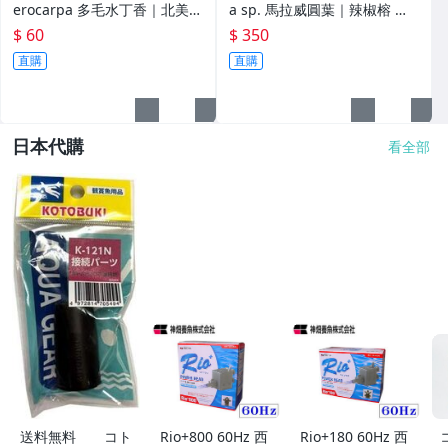
erocarpa 多毛水丁香｜北美丁
a sp. 馬拉威圓葉｜辣椒榕 神
香 中/後景水草
秘草 中/後景水草
$ 60
$ 350
直購
直購
日本代購
看全部
送料無料 コト
Rio+800 60Hz 西
Rio+180 60Hz 西