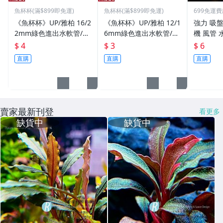
魚杯杯(滿$899即免運)
魚杯杯(滿$899即免運)
699免運
模
《魚杯杯》UP/雅柏 16/2
《魚杯杯》UP/雅柏 12/1
強力 吸盤
2mm綠色進出水軟管/10
6mm綠色進出水軟管/10
機 風管 
cm【16/22mm*10c
cm【12/16mm*10c
水口 圓桶
$ 4
$ 3
$ 6
m】圓桶軟管-進出水軟
m】圓桶軟管、沉水馬達
打氣機 配
直購
直購
直購
管
魚缸溫度
賣家最新刊登
看更多