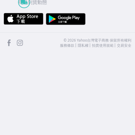
商品到貨動態
APP Store
Google Play
facebook
Instagram
©
2026
Yahoo台灣電子商務 保留所有權利
服務條款
隱私權
拍賣使用規範
交易安全