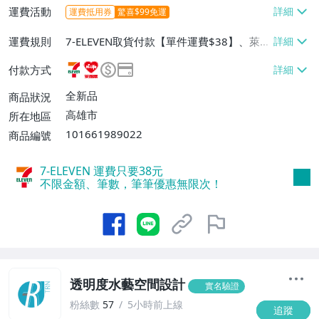
運費活動
運費抵用券
驚喜$99免運
運費規則
7-ELEVEN取貨付款【單件運費$38】、萊爾
富取貨付款【單件運費$60】、宅配/貨運
付款方式
【單件運費$170】、面交/自取/不寄送【免
運費】
全新品
商品狀況
高雄市
所在地區
101661989022
商品編號
7-ELEVEN 運費只要
38
元
不限金額、筆數，筆筆優惠無限次！
透明度水藝空間設計
實名驗證
粉絲數
57
5小時前上線
追蹤