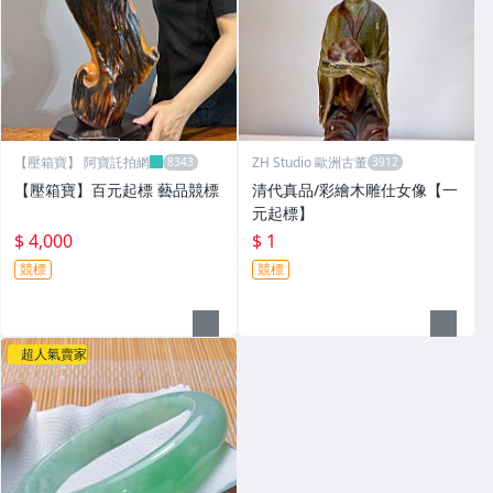
【壓箱寶】 阿寶託拍網
ZH Studio 歐洲古董
【壓箱寶】百元起標 藝品競標
清代真品/彩繪木雕仕女像【一
元起標】
$ 4,000
$ 1
競標
競標
超人氣賣家