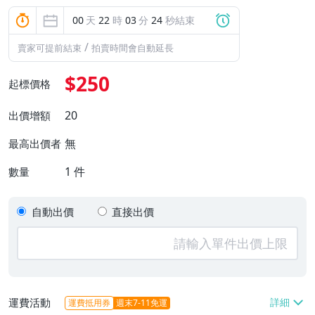
00
天
22
時
03
分
22
秒結束
/
賣家可提前結束
拍賣時間會自動延長
$250
起標價格
20
出價增額
無
最高出價者
1
件
數量
自動出價
直接出價
運費活動
運費抵用券
週末7-11免運