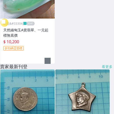
昕品&#33304;
天然緬甸玉A貨翡翠、一元起
標無底價
$ 10,200
折扣碼
競標
賣家最新刊登
看更多