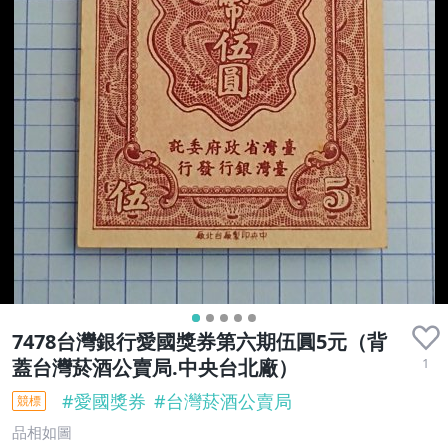
7478台灣銀行愛國獎券第六期伍圓5元（背
1
蓋台灣菸酒公賣局.中央台北廠）
#
愛國獎券
#
台灣菸酒公賣局
競標
品相如圖