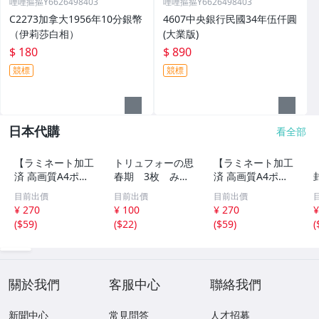
哩哩摳摳Y6626498403
哩哩摳摳Y6626498403
C2273加拿大1956年10分銀幣
4607中央銀行民國34年伍仟圓
（伊莉莎白相）
(大業版)
$ 180
$ 890
競標
競標
日本代購
看全部
【ラミネート加工
トリュフォーの思
【ラミネート加工
済 高画質A4ポス
春期 3枚 みゆ
済 高画質A4ポス
ター】1583 AI美
き座 ジュリー
ター】1582 AI美
目前出價
目前出價
目前出價
女 イラスト ポス
デムソー ｋ
女 イラスト ポス
¥ 270
¥ 100
¥ 270
¥
ター セクシー か
ター セクシー か
(
$59
)
(
$22
)
(
$59
)
(
わいい 水着 下着
わいい 水着 下着
關於我們
客服中心
聯絡我們
新聞中心
常見問答
人才招募