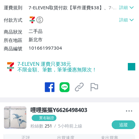
運費規則
7-ELEVEN取貨付款【單件運費$38】、7-EL
EVEN取貨不付款【單件運費$38】、郵局掛
付款方式
號【單件運費$40、滿5件免運費】
二手品
商品狀況
新北市
所在地區
101661997304
商品編號
7-ELEVEN 運費只要
38
元
不限金額、筆數，筆筆優惠無限次！
哩哩摳摳Y6626498403
實名驗證
追蹤
粉絲數
251
5小時前上線
1
正評
出貨速度
未出貨率