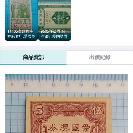
T1405高雄真幸
9605評級券.台
福彩券行.愛國獎
灣銀行愛國獎券
券第 133期號碼
第五期伍圓5元
獎品券
（公藏評級
66EPQ.中央台北
商品資訊
出價紀錄
廠）