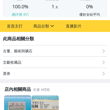
100.0%
1
0%
天
總評價
451
優於全站平均
首頁主打
商品分類
直播影片
sign
2
古董、藝術與礦石
偶像、球員卡與郵幣
古董、藝術與礦石
文獻收藏品
票券
店內相關商品