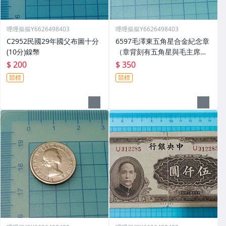
哩哩摳摳Y6626498403
哩哩摳摳Y6626498403
C2952民國29年國父布圖十分
6597毛澤東五角星合金紀念章
(10分)鎳幣
（章背刻有五角星與毛主席萬
歲）
$ 200
$ 350
競標
競標