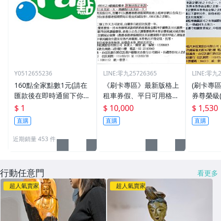
Y0512655236
LINE:零九25726365
LINE:零九2
160點全家點數1元(請在
《刷卡專區》最新版格上
(刷卡專區
匯款後在即時通留下你的
租車券假、平日可用格上
券尊榮級
全家帳號)
租車卷，可加價租其他車
價差)
$ 1
$ 10,000
$ 1,530
款
直購
直購
直購
近期銷量 453 件
行動任意門
看更多
超人氣賣家
超人氣賣家