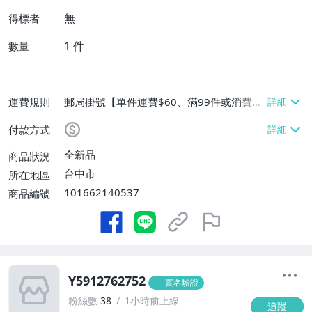
無
得標者
1
件
數量
運費規則
郵局掛號【單件運費$60、滿99件或消費滿
$9999免運費】
付款方式
全新品
商品狀況
台中市
所在地區
101662140537
商品編號
Y5912762752
實名驗證
粉絲數
38
1小時前上線
追蹤