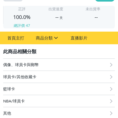
-
-
正評
出貨速度
未出貨率
100.0%
--
--
天
總評價
47
-
首頁主打
商品分類
直播影片
-
sign
偶像、球員卡與郵幣
2
偶像、球員卡與郵幣
球員卡/其他收藏卡
籃球卡
NBA/球員卡
其他