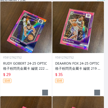
Y5912762752
Y5912762752
RUDY GOBERT 24-25 OPTIC
DEAARON FOX 24-25 OPTIC
格子粉閃亮金屬卡 編號 222 前
格子粉閃亮金屬卡 編號 219 前
後圖
後圖
$ 29
$ 35
競標
競標