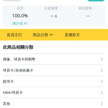
-
-
正評
出貨速度
未出貨率
100.0%
--
--
天
總評價
47
-
首頁主打
商品分類
直播影片
-
sign
偶像、球員卡與郵幣
2
偶像、球員卡與郵幣
球員卡/其他收藏卡
籃球卡
NBA/球員卡
其他