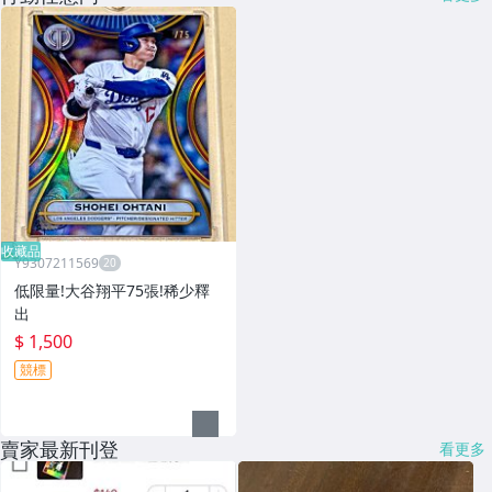
收藏品
Y9307211569
低限量!大谷翔平75張!稀少釋
出
$ 1,500
競標
賣家最新刊登
看更多