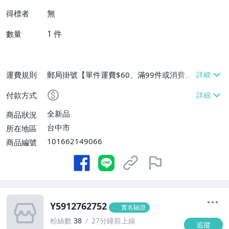
無
得標者
1
件
數量
運費規則
郵局掛號【單件運費$60、滿99件或消費滿
$9999免運費】
付款方式
全新品
商品狀況
台中市
所在地區
101662149066
商品編號
Y5912762752
實名驗證
粉絲數
38
27分鐘前上線
追蹤