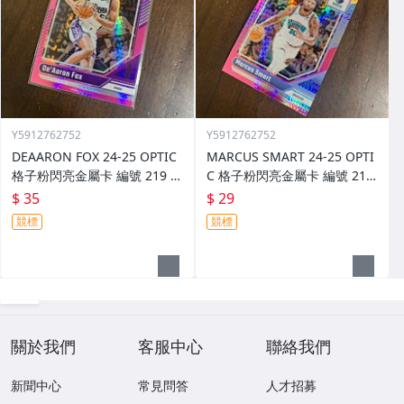
Y5912762752
Y5912762752
DEAARON FOX 24-25 OPTIC
MARCUS SMART 24-25 OPTI
格子粉閃亮金屬卡 編號 219 前
C 格子粉閃亮金屬卡 編號 213
後圖
前後圖
$ 35
$ 29
競標
競標
關於我們
客服中心
聯絡我們
新聞中心
常見問答
人才招募