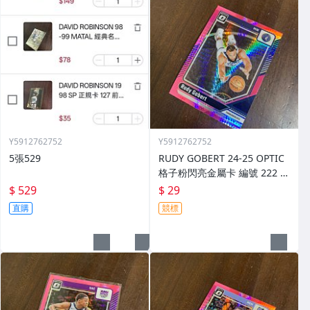
Y5912762752
Y5912762752
5張529
RUDY GOBERT 24-25 OPTIC
格子粉閃亮金屬卡 編號 222 前
後圖
$ 529
$ 29
直購
競標