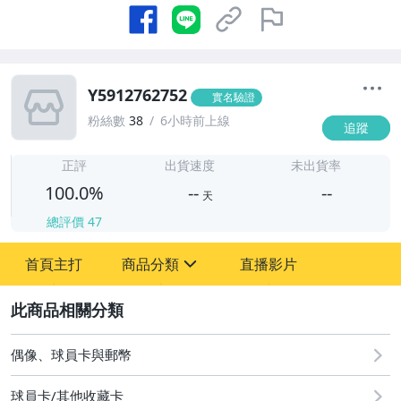
Y5912762752
實名驗證
粉絲數
38
6小時前上線
追蹤
-
-
正評
出貨速度
未出貨率
100.0%
--
--
天
總評價
47
-
首頁主打
商品分類
直播影片
-
sign
偶像、球員卡與郵幣
2
偶像、球員卡與郵幣
球員卡/其他收藏卡