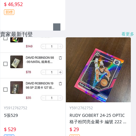
$ 46,952
競標
賣家最新刊登
看更多
Y5912762752
Y5912762752
5張529
RUDY GOBERT 24-25 OPTIC
格子粉閃亮金屬卡 編號 222 前
後圖
$ 529
$ 29