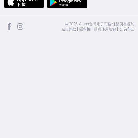
facebook
Instagram
©
2026
Yahoo台灣電子商務 保留所有權利
服務條款
隱私權
拍賣使用規範
交易安全