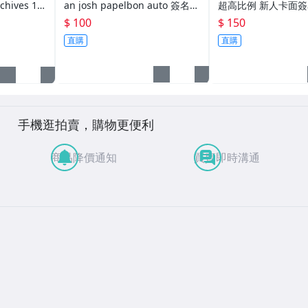
hives 19
an josh papelbon auto 簽名卡
超高比例 新人卡面簽名卡 1張
25 球員卡 棒
/225
NO.ET
$ 100
$ 150
隊
直購
直購
手機逛拍賣，購物更便利
商品降價通知
買賣即時溝通