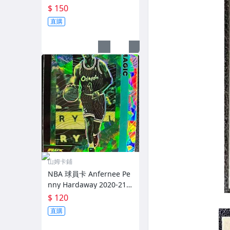
ic Red Prizm 紅亮
$ 150
直購
山姆卡鋪
NBA 球員卡 Anfernee Pe
nny Hardaway 2020-21 F
lux Cracked Ice 碎冰亮
$ 120
直購