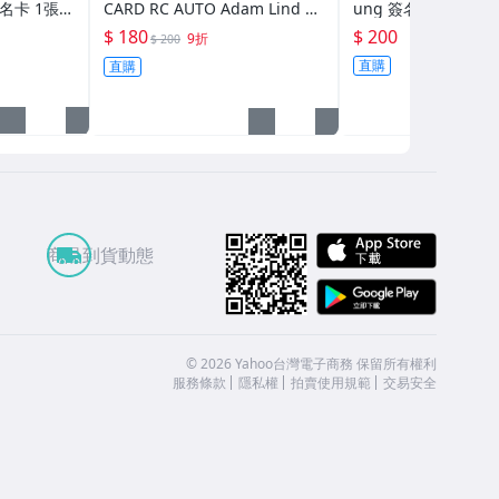
CARD RC AUTO Adam Lind 新
ung 簽名 Auto
人簽名卡
$ 180
$ 200
9折
$ 200
直購
直購
APP St
商品到貨動態
Google
©
2026
Yahoo台灣電子商務 保留所有權利
服務條款
隱私權
拍賣使用規範
交易安全