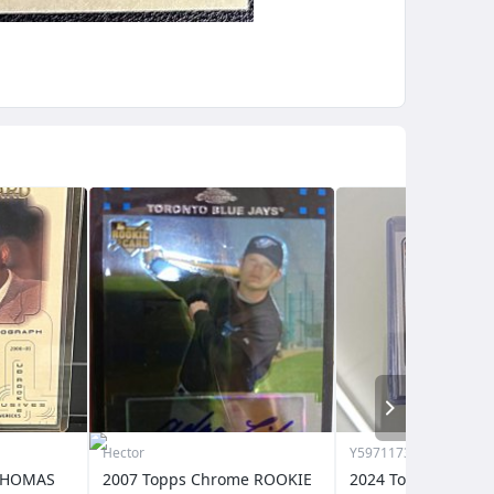
NEXT
Hector
Y5971173809
2007 Topps Chrome ROOKIE
2024 Topps Archive