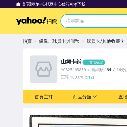
首頁
購物中心
帳務中心
信箱
App下載
Yahoo拍賣
拍賣
偶像、球員卡與郵幣
球員卡/其他收藏卡
山姆卡鋪
實名驗證
Y0825463830
粉絲數
464
16分
正評
100.0%
(
512
)
首頁主打
商品分類
直
sign
偶像、球員卡與郵幣
女包精品與女鞋