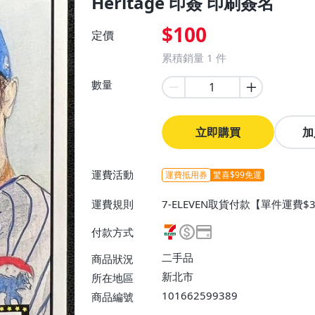
Heritage 印簽 印刷簽名
$100
定價
累積銷量
1
件
數量
立即購買
加
運費活動
運費抵用券
驚喜$99免運
運費規則
7-ELEVEN取貨付款【單件運費$
$38】
付款方式
二手品
商品狀況
新北市
所在地區
101662599389
商品編號