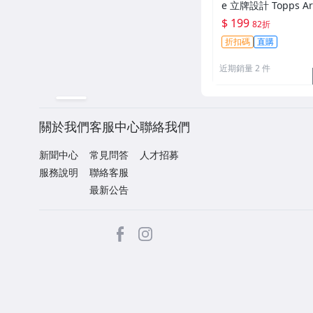
e 立牌設計 Topps Arc
64 Stand-Ups 20
$ 199
82折
球卡 MLB 紐約洋基
折扣碼
直購
近期銷量 2 件
關於我們
客服中心
聯絡我們
新聞中心
常見問答
人才招募
服務說明
聯絡客服
最新公告
facebook
Instagram