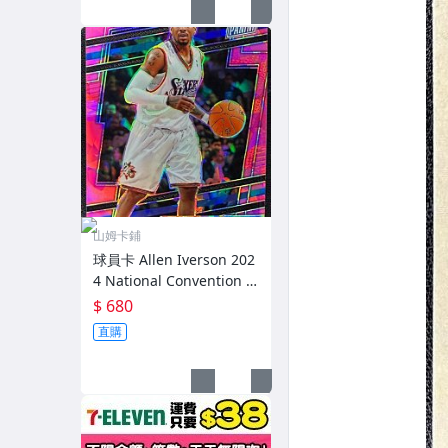
山姆卡鋪
球員卡 Allen Iverson 202
4 National Convention P
rizm 粉碎冰亮 限量88
$ 680
直購