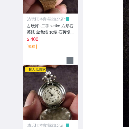
(古玩軒)本賣場並無分店~
古玩軒~二手 seiko 方形石
英錶 金色錶 女錶.石英懷
錶.老式 懷錶 ~GGG92
$ 400
競標
超人氣賣家
(古玩軒)本賣場並無分店~