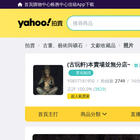
首頁
購物中心
帳務中心
信箱
App下載
Yahoo拍賣
拍賣
古董、藝術與礦石
文獻收藏品
照片
(古玩軒)本賣場並無分店~
實名驗證
Y0857181950
粉絲數
2749
16
正評
100.0%
(
3829
)
超人氣賣家
首頁主打
商品分類
直
sign
其它