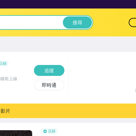
搜尋
店鋪
追蹤
分鐘前上線
即時通
播影片
店鋪