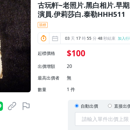
古玩軒~老照片.黑白相片.早期
演員.伊莉莎白.泰勒HHH511
競標
03
天
17
時
55
分
46
秒結束
加入行
$100
起標價格
20
出價增額
無
最高出價者
1
件
數量
自動出價
直接出