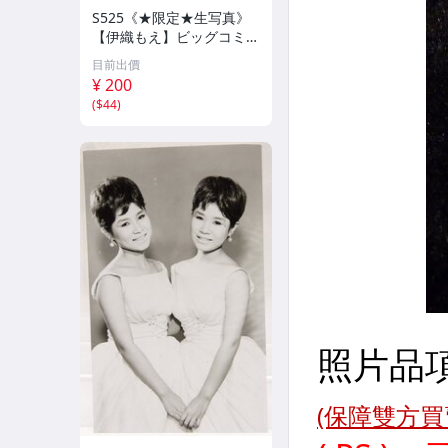
S525《★限定★生写真》
【伊織もえ】ビッグコミッ
クスピリッツ 2026年8月3
目前出價
日号 ★セブンネット限定
¥ 200
特典★ ☆送料一律☆
(
$44
)