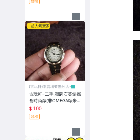
競標
超人氣賣家
(古玩軒)本賣場並無分店~
古玩軒~二手.潮牌石英錶都
會時尚錶(非OMEGA歐米
茄.卡迪亞.浪琴.大海馬)GG
$ 100
G89
競標