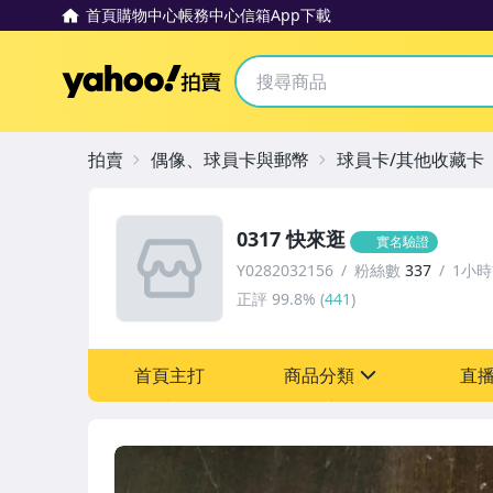
首頁
購物中心
帳務中心
信箱
App下載
Yahoo拍賣
拍賣
偶像、球員卡與郵幣
球員卡/其他收藏卡
0317 快來逛
實名驗證
Y0282032156
粉絲數
337
1小
正評
99.8%
(
441
)
首頁主打
商品分類
直
sign
偶像、球員卡與郵幣