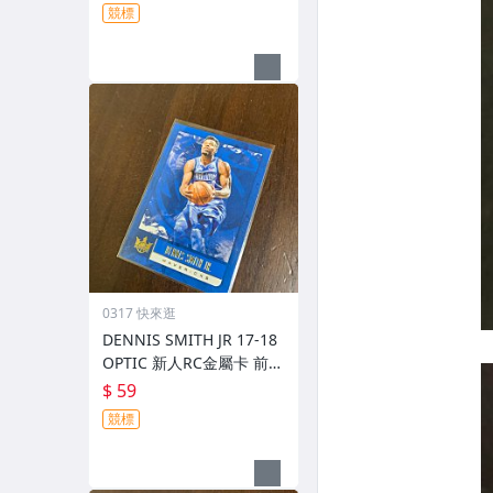
競標
0317 快來逛
DENNIS SMITH JR 17-18
OPTIC 新人RC金屬卡 前後
圖
$ 59
競標