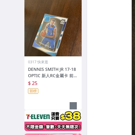
0317 快來逛
DENNIS SMITH JR 17-18
OPTIC 新人RC金屬卡 前後
圖
$ 25
競標