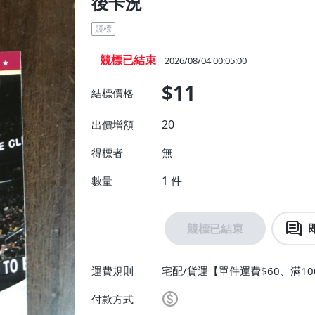
後卡況
競標
競標已結束
2026/08/04 00:05:00
$11
結標價格
20
出價增額
無
得標者
1
件
數量
競標已結束
運費規則
宅配/貨運【單件運費$60、滿10
付款方式