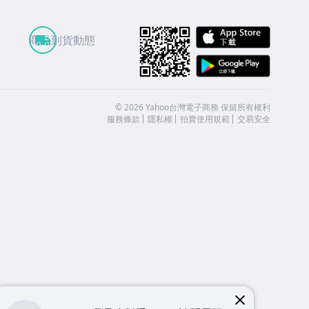
APP St
商品到貨動態
Google
©
2026
Yahoo台灣電子商務 保留所有權利
服務條款
隱私權
拍賣使用規範
交易安全