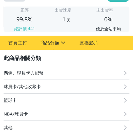
1
正評
出貨速度
未出貨率
99.8%
1
0%
天
總評價
441
優於全站平均
首頁主打
商品分類
直播影片
sign
2
偶像、球員卡與郵幣
偶像、球員卡與郵幣
球員卡/其他收藏卡
籃球卡
NBA/球員卡
其他