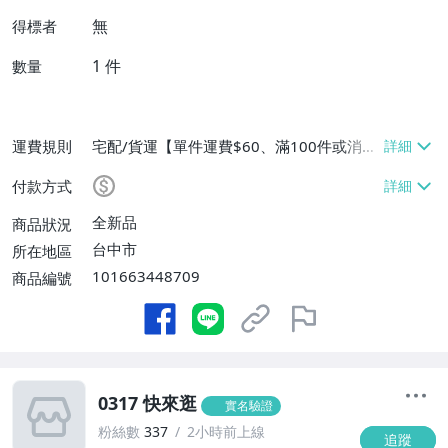
無
得標者
1
件
數量
運費規則
宅配/貨運【單件運費$60、滿100件或消費
滿$9999免運費】
付款方式
全新品
商品狀況
台中市
所在地區
101663448709
商品編號
0317 快來逛
實名驗證
粉絲數
337
2小時前上線
追蹤