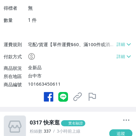
無
得標者
1
件
數量
運費規則
宅配/貨運【單件運費$60、滿100件或消費
滿$9999免運費】
付款方式
全新品
商品狀況
台中市
所在地區
101663450611
商品編號
0317 快來逛
實名驗證
粉絲數
337
3小時前上線
追蹤