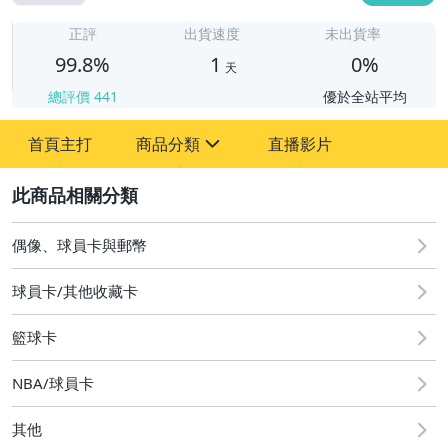
1
正評
出貨速度
未出貨率
99.8%
1
0%
天
總評價
441
優於全站平均
首頁主打
商品分類
直播影片
sign
2
偶像、球員卡與郵幣
偶像、球員卡與郵幣
球員卡/其他收藏卡
籃球卡
NBA/球員卡
其他