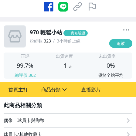
970 輕鬆小站
實名驗證
粉絲數
323
3小時前上線
追蹤
1
正評
出貨速度
未出貨率
99.7%
1
0%
天
總評價
362
優於全站平均
首頁主打
商品分類
直播影片
sign
2
偶像、球員卡與郵幣
偶像、球員卡與郵幣
球員卡/其他收藏卡