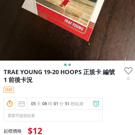
TRAE YOUNG 19-20 HOOPS 正規卡 編號
0
1 前後卡況
競標
05
天
08
時
01
分
51
秒結束
賣家可提前結束
$12
起標價格