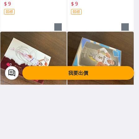
$ 9
$ 9
競標
競標
我要出價
970 輕鬆小站
970 輕鬆小站
KELEK WARE 2026 TOPPS 前
JOSH HART 17-18 OPTIC 新
後如圖
人RC金屬卡 前後圖
$ 9
$ 45
競標
競標