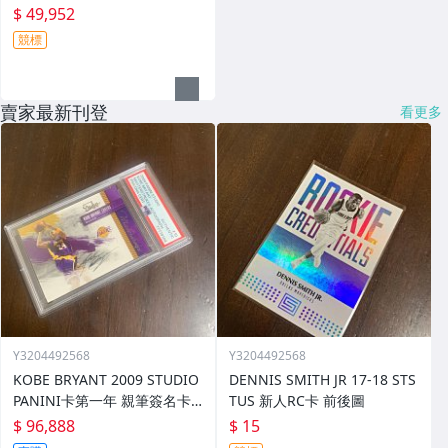
$ 49,952
競標
賣家最新刊登
看更多
Y3204492568
Y3204492568
KOBE BRYANT 2009 STUDIO
DENNIS SMITH JR 17-18 STS
PANINI卡第一年 親筆簽名卡
TUS 新人RC卡 前後圖
限86/99 PSA/DNA
$ 96,888
$ 15