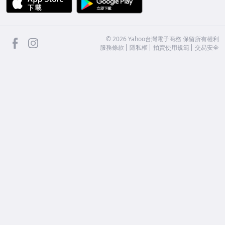
facebook
Instagram
©
2026
Yahoo台灣電子商務 保留所有權利
服務條款
隱私權
拍賣使用規範
交易安全