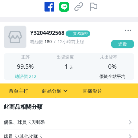
Y3204492568
實名驗證
粉絲數
180
12小時前上線
追蹤
1
正評
出貨速度
未出貨率
99.5%
1
0%
天
總評價
212
優於全站平均
首頁主打
商品分類
直播影片
sign
2
偶像、球員卡與郵幣
偶像、球員卡與郵幣
球員卡/其他收藏卡