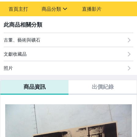
-
首頁主打
商品分類
直播影片
-
sign
其它
2
古董、藝術與礦石
文獻收藏品
照片
商品資訊
出價紀錄