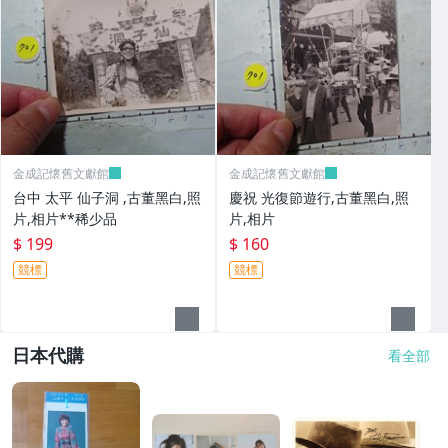
金成記懷舊文獻館
金成記懷舊文獻館
台中 太平 仙子洞 ,古董黑白,照
慶祝 光復節遊行,古董黑白,照
片,相片**稀少品
片,相片
$ 199
$ 160
競標
競標
日本代購
看全部