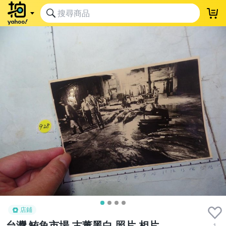
店鋪
台灣 鮪魚市場,古董黑白,照片,相片
1