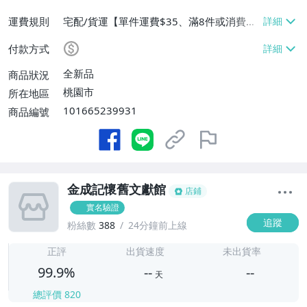
運費規則
宅配/貨運【單件運費$35、滿8件或消費滿
$3500免運費】、郵局掛號【單件運費$3
付款方式
5、滿8件或消費滿$3000免運費】
全新品
商品狀況
桃園市
所在地區
101665239931
商品編號
金成記懷舊文獻館
店鋪
實名驗證
追蹤
粉絲數
388
24分鐘前上線
-
-
正評
出貨速度
未出貨率
99.9%
--
--
天
總評價
820