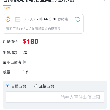
競標
05
天
07
時
44
分
01
秒結束
/
賣家可提前結束
拍賣時間會自動延長
$180
起標價格
20
出價增額
無
最高出價者
1
件
數量
自動出價
直接出價