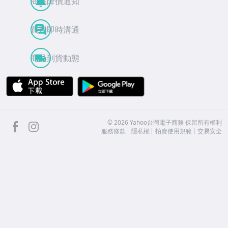
商品降價通知
買賣即時溝通
商品到貨動態
APP Store
Google Play
facebook
Instagram
©
2026
Yahoo台灣電子商務 保留所有權利
服務條款
隱私權
拍賣使用規範
交易安全