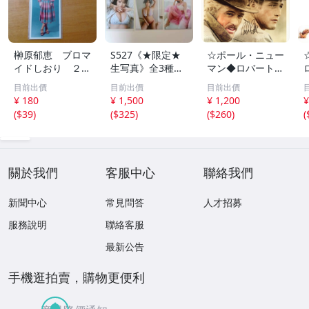
榊原郁恵 ブロマ
S527《★限定★
☆ポール・ニュー
イドしおり ２枚
生写真》全3種セ
マン◆ロバート・
組 レトロ 送料
ット【井口裕香】
レッドフォード◆
目前出價
目前出價
目前出價
１１０円 未開封
FLASH（フラッシ
サイン入り写真◆
¥ 180
¥ 1,500
¥ 1,200
¥
ュ）2026年8月18
30x20㎝☆
(
$39
)
(
$325
)
(
$260
)
(
日・25日合併号
★セブンネット限
定特典★ ☆送料
一律☆
關於我們
客服中心
聯絡我們
新聞中心
常見問答
人才招募
服務說明
聯絡客服
最新公告
手機逛拍賣，購物更便利