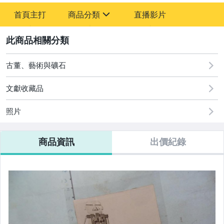
-
首頁主打
商品分類
直播影片
-
sign
其它
2
古董、藝術與礦石
文獻收藏品
照片
商品資訊
出價紀錄