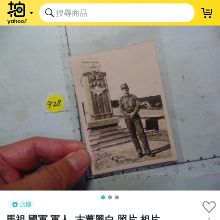
店鋪
馬祖 國軍 軍人 ,古董黑白,照片,相片
1