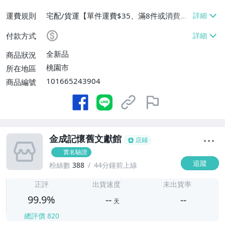
運費規則
宅配/貨運【單件運費$35、滿8件或消費滿
$3500免運費】、郵局掛號【單件運費$3
付款方式
5、滿8件或消費滿$3000免運費】
全新品
商品狀況
桃園市
所在地區
101665243904
商品編號
金成記懷舊文獻館
店鋪
實名驗證
追蹤
粉絲數
388
44分鐘前上線
-
-
正評
出貨速度
未出貨率
99.9%
--
--
天
總評價
820