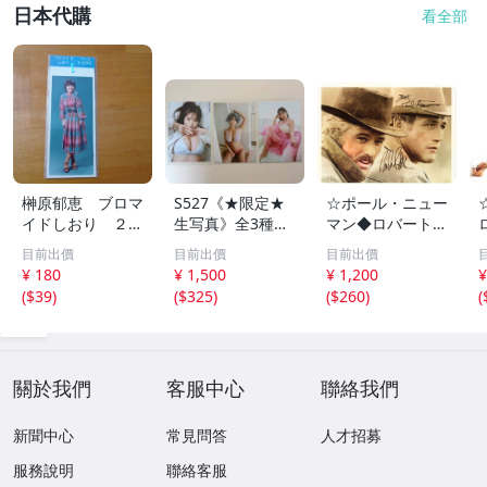
日本代購
看全部
榊原郁恵 ブロマ
S527《★限定★
☆ポール・ニュー
イドしおり ２枚
生写真》全3種セ
マン◆ロバート・
組 レトロ 送料
ット【井口裕香】
レッドフォード◆
目前出價
目前出價
目前出價
１１０円 未開封
FLASH（フラッシ
サイン入り写真◆
¥ 180
¥ 1,500
¥ 1,200
¥
ュ）2026年8月18
30x20㎝☆
(
$39
)
(
$325
)
(
$260
)
(
日・25日合併号
★セブンネット限
定特典★ ☆送料
一律☆
關於我們
客服中心
聯絡我們
新聞中心
常見問答
人才招募
服務說明
聯絡客服