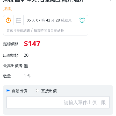
競標
05
天
07
時
42
分
27
秒結束
/
賣家可提前結束
拍賣時間會自動延長
$147
起標價格
20
出價增額
無
最高出價者
1
件
數量
自動出價
直接出價