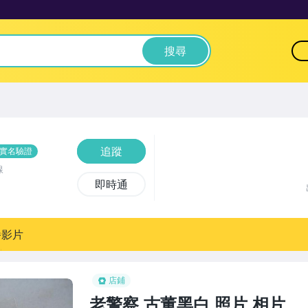
搜尋
追蹤
實名驗證
線
即時通
播影片
店鋪
老警察,古董黑白,照片,相片