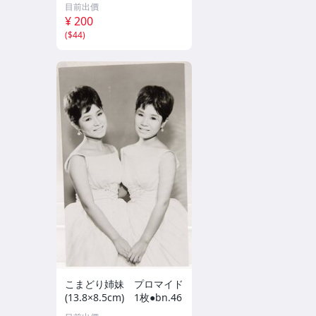
クスピリッツ 2026年8月3
目前出價
日号 ★セブンネット限定
¥ 200
特典★ ☆送料一律☆
(
$44
)
こまどり姉妹 プロマイド
(13.8×8.5cm) 1枚●bn.46