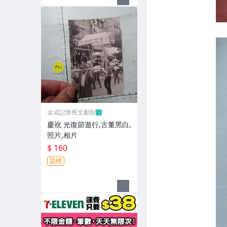
金成記懷舊文獻館
慶祝 光復節遊行,古董黑白,
照片,相片
$ 160
競標