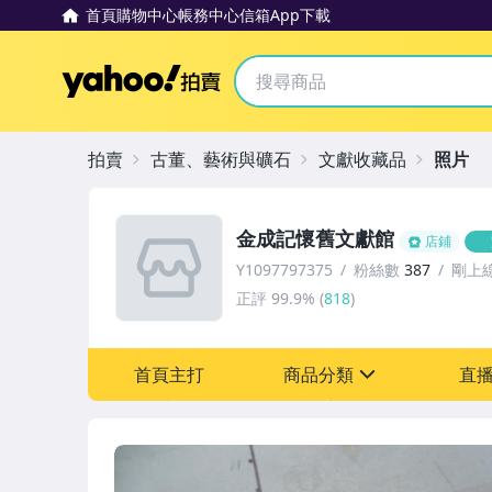
首頁
購物中心
帳務中心
信箱
App下載
Yahoo拍賣
拍賣
古董、藝術與礦石
文獻收藏品
照片
金成記懷舊文獻館
店鋪
Y1097797375
粉絲數
387
剛上
正評
99.9%
(
818
)
首頁主打
商品分類
直
sign
其它