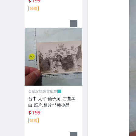
$ 199
競標
金成記懷舊文獻館
台中 太平 仙子洞 ,古董黑
白,照片,相片**稀少品
$ 199
競標