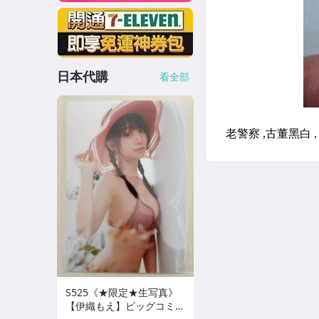
日本代購
看全部
S525《★限定★生写真》
【伊織もえ】ビッグコミッ