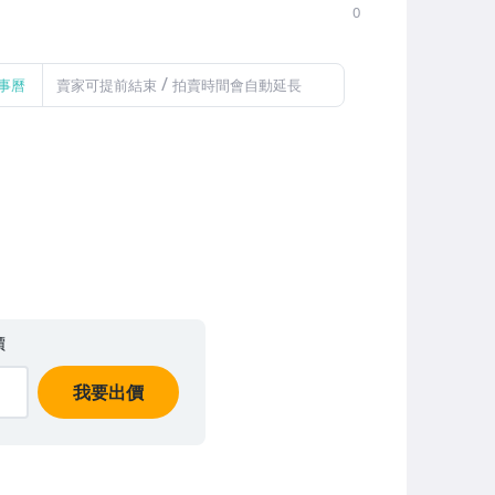
0
/
事曆
賣家可提前結束
拍賣時間會自動延長
價
我要出價