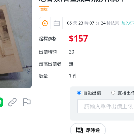
競標
06
天
23
時
07
分
23
秒結束
加入行
$157
起標價格
20
出價增額
無
最高出價者
1
件
數量
自動出價
直接出
即時通