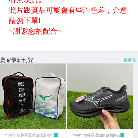
賣家最新刊登
看更多
＊wen~怡棒壘運動館啟圓商行
＊wen~怡棒壘運動館啟圓商行