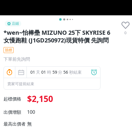
店鋪
*wen~怡棒壘 MIZUNO 25下 SKYRISE 6
0
女慢跑鞋 (J1GD250972)現貨特價 先詢問
競標
下單前先詢問
01
天
01
時
59
分
54
秒結束
賣家可提前結束
$2,150
起標價格
100
出價增額
無
最高出價者