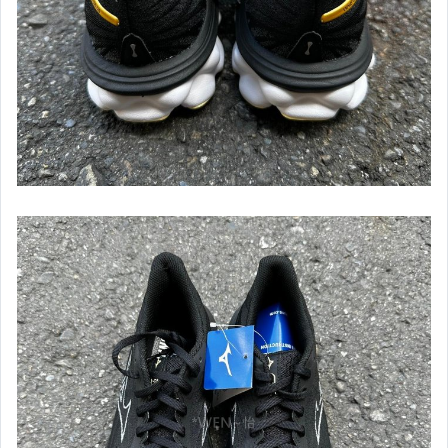
【Mizuno】女短袖上衣
【Mizuno】女長袖上衣
【Mizuno】女外套&套裝
【Mizuno】女短褲&長褲
【NIKE】服飾&配件類
【兒童】服飾專區
【兒童】鞋襪專區
【棒壘】壘球用球棒
【棒壘】棒球用木棒
【棒壘】棒球用鋁棒