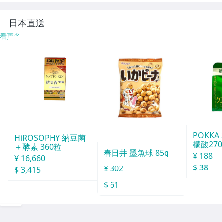
ス
日本直送
看更多
POKKA
HiROSOPHY 納豆菌
檬酸27
＋酵素 360粒
春日井 墨魚球 85g
165g
¥ 188
¥ 16,660
$ 38
¥ 302
$ 3,415
$ 61