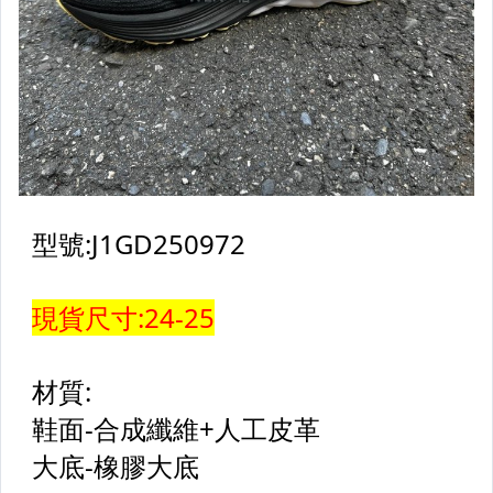
【棒壘】棒壘專用護具
【籃球用品區】
【足球用品區】
【羽球&排球鞋用品區】
【桌球&網球田徑鞋用品區】
【配件】後背包
【配件】錢包.手拿包.鞋袋
【配件】側背.旅行袋
【配件】腰包.手臂包
【配件】襪子,鞋墊
【配件】毛巾.水壺