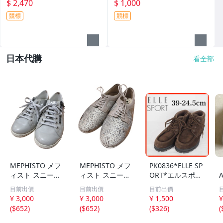
GP267161】現貨特價 先詢問
【D2TAD50209】現貨特價中
$ 2,470
$ 1,000
先詢問
競標
競標
日本代購
看全部
MEPHISTO メフ
MEPHISTO メフ
PK0836*ELLE SP
ィスト スニーカ
ィスト スニーカ
ORT*エルスポー
ー ローカット レ
ー レースアップ
ツ*レディースシ
目前出價
目前出價
目前出價
ースアップ サイ
パイソン柄 サイ
ューズ*39-24.5c
¥ 3,000
¥ 3,000
¥ 1,500
¥
ズ EUR 3 グレー
ズ EUR 3 ゴール
m*茶
(
$652
)
(
$652
)
(
$326
)
(
QQQ レディース
ド カラー ベージ
ュ QQQ レディー