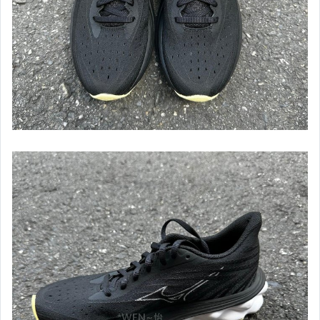
【棒壘】棒壘手套
【棒壘】打擊守備手套
【棒壘】壘鞋類&鞋套
【棒壘】棒球釘鞋類
【棒壘】裁判教練主審鞋類
【棒壘】少年&兒童專區
【棒壘】球類
【棒壘】服飾
【棒壘】球褲,皮帶,襪
【棒壘】裝備專用袋
【棒壘】其它用品