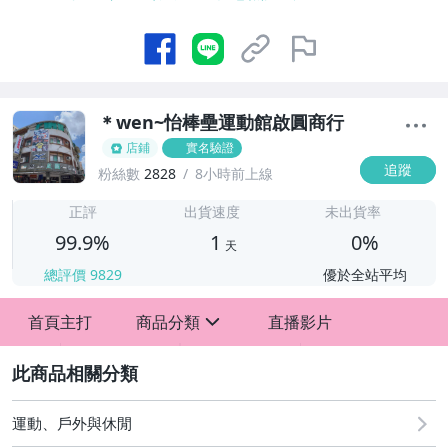
＊wen~怡棒壘運動館啟圓商行
店鋪
實名驗證
追蹤
粉絲數
2828
8小時前上線
1
正評
出貨速度
未出貨率
99.9%
1
0%
天
總評價
9829
優於全站平均
首頁主打
商品分類
直播影片
sign
2
運動、戶外與休閒