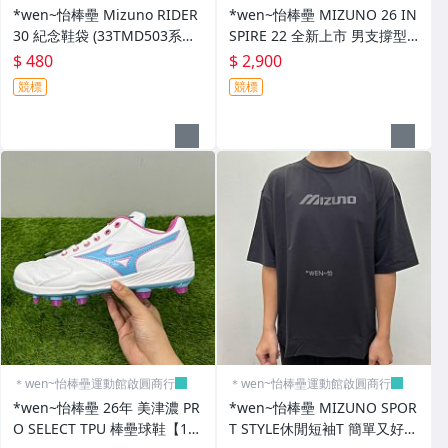
*wen~怡棒壘 Mizuno RIDER
*wen~怡棒壘 MIZUNO 26 IN
30 紀念鞋袋 (33TMD503系列)
SPIRE 22 全新上市 男支撐型
現貨特價中 下單前先詢問
慢跑鞋 (J1GC264556)現貨特價
$ 480
$ 2,900
競標
競標
＊wen~怡棒壘運動館啟圓商行
＊wen~怡棒壘運動館啟圓商行
*wen~怡棒壘 26年 美津濃 PR
*wen~怡棒壘 MIZUNO SPOR
O SELECT TPU 棒壘球鞋【11
T STYLE休閒短袖T 簡單又好看