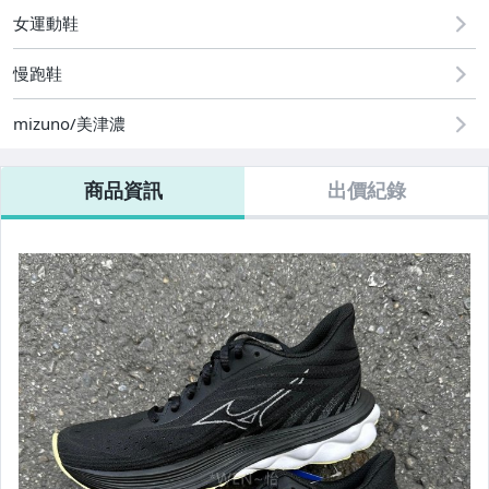
女運動鞋
慢跑鞋
mizuno/美津濃
商品資訊
出價紀錄
【Mizuno】防護鞋/安全鞋/工作鞋
【零碼出清區】此區得標不退換未結帳黑名單
【組合】壘球棒組合
【ANGO籃球.足球.排球用品區】
【泳具】兒童專區
【泳具】男款四角泳褲