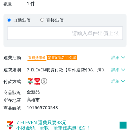
1
件
數量
自動出價
直接出價
運費活動
運費抵用券
驚喜加碼7-11免運
運費規則
7-ELEVEN取貨付款【單件運費$38、滿3件
或消費滿$1000免運費】、萊爾富取貨付款
付款方式
【單件運費$60、滿3件或消費滿$1000免
運費】、宅配/貨運【單件運費$180】
全新品
商品狀況
高雄市
所在地區
101665700548
商品編號
7-ELEVEN 運費只要
38
元
不限金額、筆數，筆筆優惠無限次！