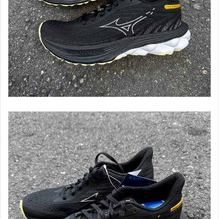
【泳具】男款及膝泳褲
【泳具】女款泳衣
【泳具】泳鏡,泳帽,其它
【拖鞋】夏天必備
【中華隊限量商品】
【日本進口區】Mizuno
【運動緊身衣】男用
【運動緊身褲】男用
【運動緊身系列】女用
【Under Armour】配件專區
【Under Armour】棒壘用品