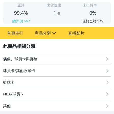
1
正評
出貨速度
未出貨率
99.4%
1
0%
天
總評價
662
優於全站平均
首頁主打
商品分類
直播影片
sign
2
玩具、模型與公仔
偶像、球員卡與郵幣
偶像、球員卡與郵幣
球員卡/其他收藏卡
籃球卡
NBA/球員卡
其他