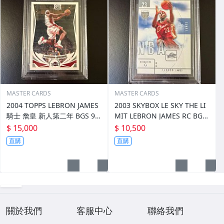
MASTER CARDS
MASTER CARDS
2004 TOPPS LEBRON JAMES
2003 SKYBOX LE SKY THE LI
騎士 詹皇 新人第二年 BGS 9.5
MIT LEBRON JAMES RC BGS
金標 NBA PSA 鑑定卡
9 騎士 詹皇 新人年 NBA PSA
$ 15,000
$ 10,500
鑑定卡 差0.5 金標
直購
直購
關於我們
客服中心
聯絡我們