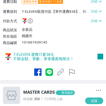
運費活動
運費抵用券
驚喜加碼7-11免運
運費規則
7-ELEVEN取貨付款【單件運費$38】、郵局
掛號【單件運費$80】
付款方式
全新品
商品狀況
桃園市
所在地區
101667439145
商品編號
7-ELEVEN 運費只要
38
元
不限金額、筆數，筆筆優惠無限次！
MASTER CARDS
實名驗證
粉絲數
350
7小時前上線
追蹤