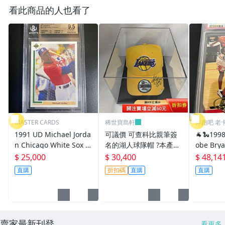
看此商品的人也看了
MASTER CARDS
稀世寶島軒
奔跑吧 老
1991 UD Michael Jorda
可議價 可查科比親筆簽
🐐🐍1998
n Chicago White Sox B
名的湖人球隊帽 ?本產品
obe Bry
GS 9.5 喬丹 芝加哥 白襪
為珍藏品，數量極少，帶
hael Jo
$ 25,000
$ 30,400
$ 48,14
隊 特卡 NBA PSA 鑑定卡
權威證書！并一張證書配
直購
折扣碼
直購
直購
套的 一簽一證，方便球
迷們收藏26541明星 周
邊 卡片【二手】
賣家最新刊登
看更多