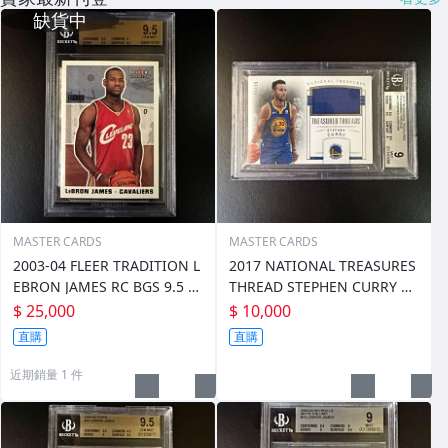
MASTER CARDS
MASTER CARDS
2003-04 FLEER TRADITION L
2017 NATIONAL TREASURES
EBRON JAMES RC BGS 9.5 騎
THREAD STEPHEN CURRY B
士 詹皇 新人年 NBA PSA 鑑定
GS 9 國寶 勇士 冠軍年 咖喱 限
$ 25,000
$ 10,000
卡
量99 NBA PSA 鑑定卡
直購
直購
近期銷量 1 件