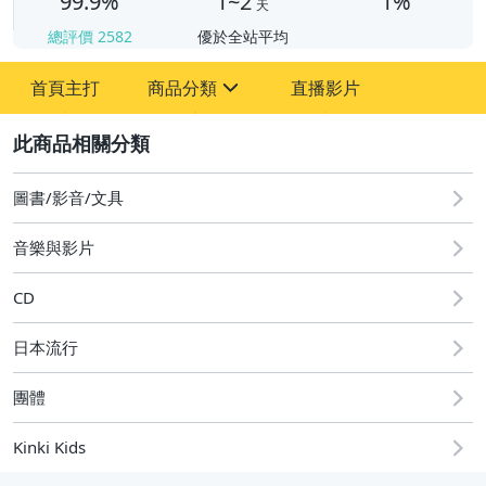
99.9%
1~2
1%
天
總評價
2582
優於全站平均
首頁主打
商品分類
直播影片
sign
2
圖書/影音/文具
家具
音樂與影片
書.畫作品
CD
雕刻.工藝品
日本流行
玉.石.印材.水晶
團體
陶.瓷器.花瓶.茶壺
Kinki Kids
郵.幣.券