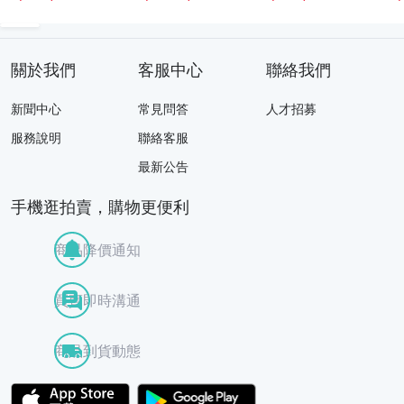
CD+DVD+ブック
レット CDアル
時
バム 堂本剛 堂本
光一
b
關於我們
客服中心
聯絡我們
新聞中心
常見問答
人才招募
服務說明
聯絡客服
最新公告
手機逛拍賣，購物更便利
商品降價通知
買賣即時溝通
商品到貨動態
APP Store
Google Play