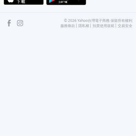
facebook
Instagram
©
2026
Yahoo台灣電子商務 保留所有權利
服務條款
隱私權
拍賣使用規範
交易安全