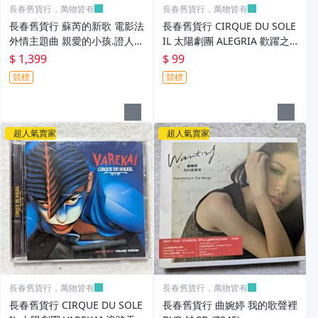
長春舊貨行，萬物皆有
長春舊貨行，萬物皆有
長春舊貨行 蘇芮的新歌 電影法
長春舊貨行 CIRQUE DU SOLE
外情主題曲 親愛的小孩.證人
IL 太陽劇團 ALEGRIA 歡躍之
試聽片 飛碟唱片 非復刻版 黑
旅 CD (Z345)
$ 1,399
$ 99
膠唱片 (Z347)
競標
競標
超人氣賣家
超人氣賣家
長春舊貨行，萬物皆有
長春舊貨行，萬物皆有
長春舊貨行 CIRQUE DU SOLE
長春舊貨行 曲婉婷 我的歌聲裡