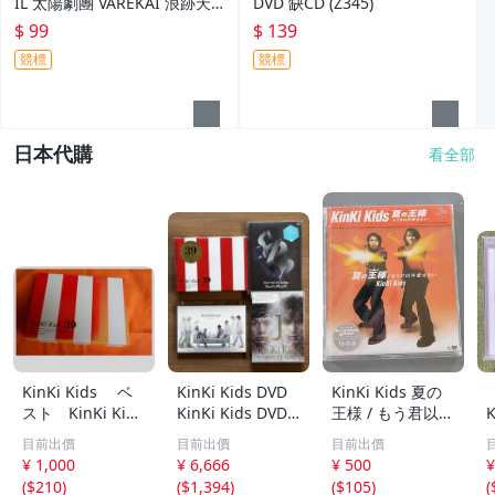
IL 太陽劇團 VAREKAI 浪跡天
DVD 缺CD (Z345)
涯 CD (Z345)
$ 99
$ 139
競標
競標
日本代購
看全部
KinKi Kids ベ
KinKi Kids DVD
KinKi Kids 夏の
スト KinKi Kids
KinKi Kids DVD 4
王様 / もう君以外
K
10th Anniversar
点セット Φ.39.Ki
愛せない シング
目前出價
目前出價
目前出價
y Best 39 very m
nKiKiss2等
ル /CD /JECN-001
¥ 1,000
¥ 6,666
¥ 500
¥
uch 初回限定盤 3
1/A1202
(
$210
)
(
$1,394
)
(
$105
)
(