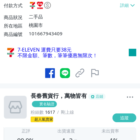
富取貨付款【單件運費$60】、郵局掛號
付款方式
【單件運費$60】
二手品
商品狀況
桃園市
所在地區
101667943409
商品編號
7-ELEVEN 運費只要
38
元
不限金額、筆數，筆筆優惠無限次！
長春舊貨行，萬物皆有
店鋪
實名驗證
粉絲數
1617
剛上線
追蹤
1
超人氣賣家
正評
出貨速度
未出貨率