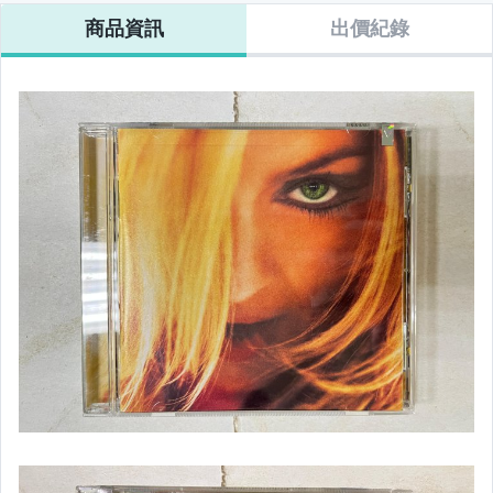
勳章.書信.照片.證.文史
商品資訊
出價紀錄
地圖.海報
CD.錄音卡帶
黑膠唱片
VCD.DVD
遊戲卡帶.
相機.攝影.週邊
文具週邊.書籤.明信片
銅板舊冊
書籍
二手家電.樂器