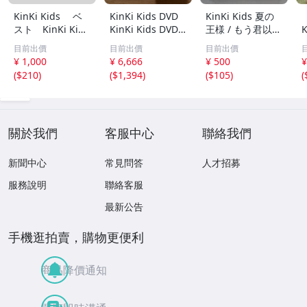
KinKi Kids ベ
KinKi Kids DVD
KinKi Kids 夏の
スト KinKi Kids
KinKi Kids DVD 4
王様 / もう君以外
K
10th Anniversar
点セット Φ.39.Ki
愛せない シング
目前出價
目前出價
目前出價
y Best 39 very m
nKiKiss2等
ル /CD /JECN-001
¥ 1,000
¥ 6,666
¥ 500
¥
uch 初回限定盤 3
1/A1202
(
$210
)
(
$1,394
)
(
$105
)
(
CD+DVD+ブック
レット CDアル
時
バム 堂本剛 堂本
光一
b
關於我們
客服中心
聯絡我們
新聞中心
常見問答
人才招募
服務說明
聯絡客服
最新公告
手機逛拍賣，購物更便利
商品降價通知