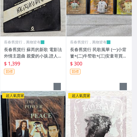
長春舊貨行，萬物皆有
長春舊貨行，萬物皆有
長春舊貨行 蘇芮的新歌 電影法
長春舊貨行 民歌風華 (一)小背
外情主題曲 親愛的小孩.證人
簍+(二)牛犂歌+(三)安童哥買菜
試聽片 飛碟唱片 非復刻版 黑
白玉光 CD (Z345)
$ 1,399
$ 300
膠唱片 (Z347)
競標
競標
超人氣賣家
超人氣賣家