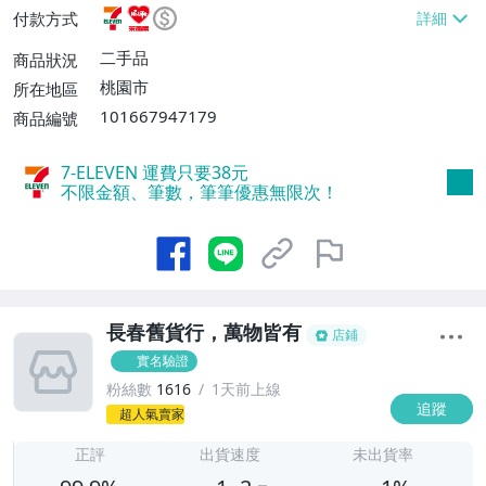
富取貨付款【單件運費$60】、郵局掛號
付款方式
【單件運費$60】
二手品
商品狀況
桃園市
所在地區
101667947179
商品編號
7-ELEVEN 運費只要
38
元
不限金額、筆數，筆筆優惠無限次！
長春舊貨行，萬物皆有
店鋪
實名驗證
粉絲數
1616
1天前上線
追蹤
1
超人氣賣家
正評
出貨速度
未出貨率