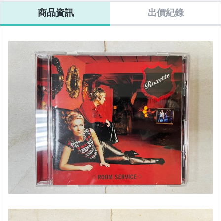
勳章.書信.照片.證.文史
商品資訊
出價紀錄
地圖.海報
CD.錄音卡帶
黑膠唱片
VCD.DVD
遊戲卡帶.
相機.攝影.週邊
文具週邊.書籤.明信片
銅板舊冊
書籍
二手家電.樂器