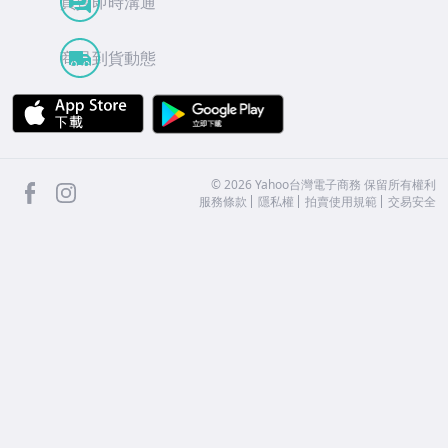
買賣即時溝通
商品到貨動態
APP Store
Google Play
facebook
Instagram
©
2026
Yahoo台灣電子商務 保留所有權利
服務條款
隱私權
拍賣使用規範
交易安全