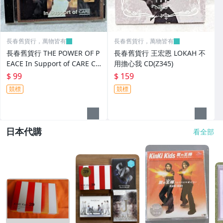
長春舊貨行，萬物皆有
長春舊貨行，萬物皆有
長春舊貨行 THE POWER OF P
長春舊貨行 王宏恩 LOKAH 不
EACE In Support of CARE CD
用擔心我 CD(Z345)
殼有損(Z345)
$ 99
$ 159
競標
競標
日本代購
看全部