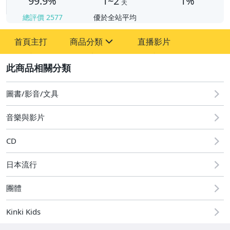
99.9%
1~2
1%
天
總評價
2577
優於全站平均
首頁主打
商品分類
直播影片
sign
2
圖書/影音/文具
家具
音樂與影片
書.畫作品
CD
雕刻.工藝品
日本流行
玉.石.印材.水晶
團體
陶.瓷器.花瓶.茶壺
Kinki Kids
郵.幣.券