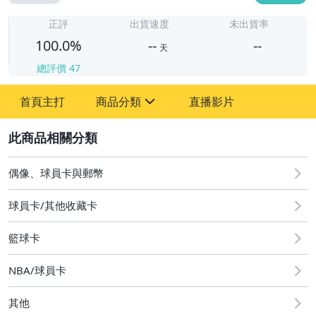
-
-
正評
出貨速度
未出貨率
100.0%
--
--
天
總評價
47
-
首頁主打
商品分類
直播影片
-
sign
偶像、球員卡與郵幣
2
偶像、球員卡與郵幣
球員卡/其他收藏卡
籃球卡
NBA/球員卡
其他