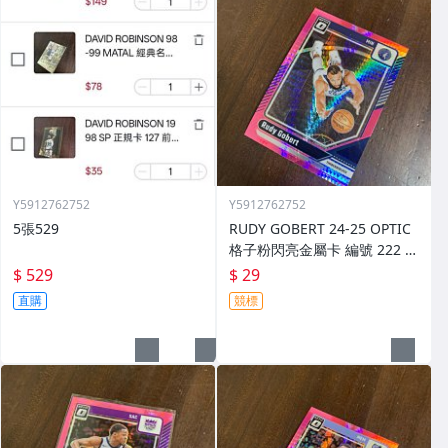
Y5912762752
Y5912762752
5張529
RUDY GOBERT 24-25 OPTIC
格子粉閃亮金屬卡 編號 222 前
後圖
$ 529
$ 29
直購
競標