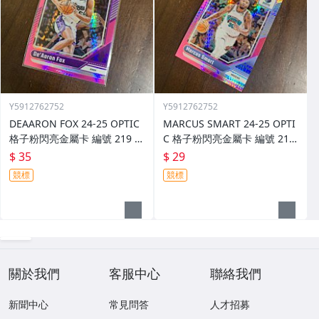
Y5912762752
Y5912762752
DEAARON FOX 24-25 OPTIC
MARCUS SMART 24-25 OPTI
格子粉閃亮金屬卡 編號 219 前
C 格子粉閃亮金屬卡 編號 213
後圖
前後圖
$ 35
$ 29
競標
競標
關於我們
客服中心
聯絡我們
新聞中心
常見問答
人才招募