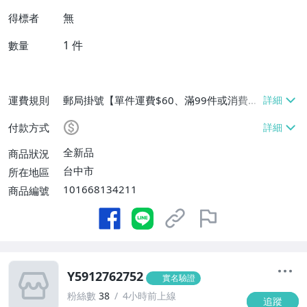
無
得標者
1
件
數量
運費規則
郵局掛號【單件運費$60、滿99件或消費滿
$9999免運費】
付款方式
全新品
商品狀況
台中市
所在地區
101668134211
商品編號
Y5912762752
實名驗證
粉絲數
38
4小時前上線
追蹤