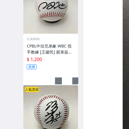
X JAPAN
CPBL中信兄弟象 WBC 投
手教練 [王建民] 親筆簽名
球 。一般空白簽名棒球上.
$ 1,200
1
直購
人氣賣家