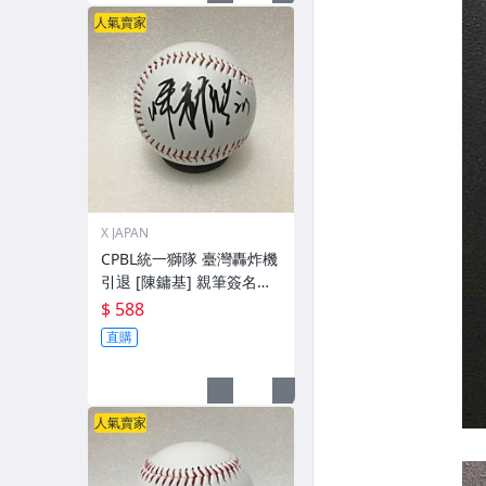
人氣賣家
X JAPAN
CPBL統一獅隊 臺灣轟炸機
引退 [陳鏞基] 親筆簽名
球。一般空白簽名棒球上.0
$ 588
直購
人氣賣家