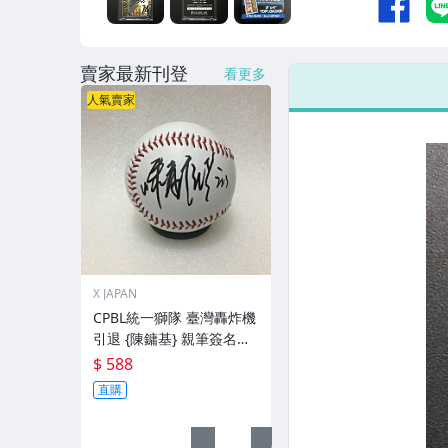
賣家最新刊登
看更多
人氣賣家
X JAPAN
CPBL統一獅隊 臺灣轟炸機
引退 {陳鏞基} 親筆簽名
球。一般空白簽名棒球上.1
$ 588
直購