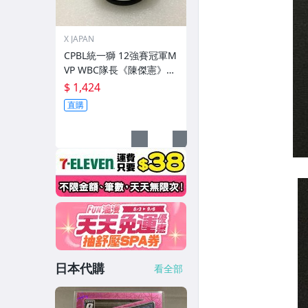
X JAPAN
CPBL統一獅 12強賽冠軍M
VP WBC隊長《陳傑憲》親
筆簽名球。一般空白簽名
$ 1,424
棒球上.1
直購
日本代購
看全部