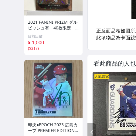
2021 PANINI PRIZM ダル
ビッシュ有 40枚限定
シリアルカード パドレス
目前出價
¥ 1,000
(
$217
)
看此商品的人也
人氣賣家
即決●EPOCH 2023 広島カ
ープ PREMIER EDITION
PREV