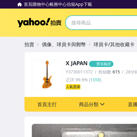
首頁
購物中心
帳務中心
信箱
App下載
Yahoo拍賣
拍賣
偶像、球員卡與郵幣
球員卡/其他收藏卡
X JAPAN
實名驗證
Y3730011372
粉絲數
615
28分
正評
99.9%
(
1058
)
人氣賣家
首頁主打
商品分類
直
sign
玩具、模型與公仔
偶像、球員卡與郵幣