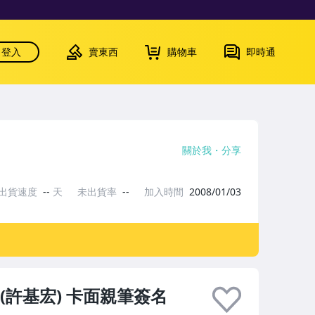
登入
賣東西
購物車
即時通
關於我
分享
出貨速度
--
天
未出貨率
--
加入時間
2008/01/03
 (許基宏) 卡面親筆簽名