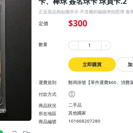
卡、棒球 簽名球卡 球員卡.2
正反面品相如圖所示 不含圖的磁鐵夾拍照用 會
$300
定價
數量
立即購買
加
運費規則
郵局掛號【單件運費$60、消費滿
付款方式
二手品
商品狀況
其他國家
所在地區
101668207280
商品編號