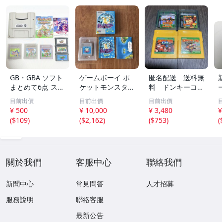
GB・GBA ソフト
ゲームボーイ ポ
匿名配送 送料無
まとめて6点 スー
ケットモンスター
料 ドンキーコン
パーゲームボーイ
青 箱・説明書・
グgb ドンキーコ
目前出價
目前出價
目前出價
SHVC-027 ロック
マップ付き 任天
ング2001 ４本セ
¥ 500
¥ 10,000
¥ 3,480
¥
マンワールド4/ゼ
堂
ット
(
$109
)
(
$2,162
)
(
$753
)
(
ルダの伝説/ロッ
クマンエグゼ/マ
リオアドバンス
關於我們
客服中心
聯絡我們
新聞中心
常見問答
人才招募
服務說明
聯絡客服
最新公告