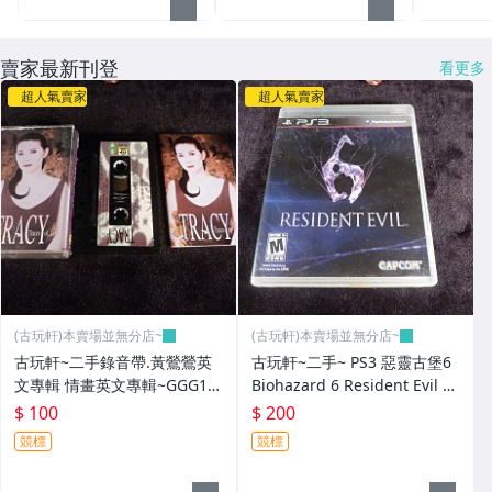
賣家最新刊登
看更多
超人氣賣家
超人氣賣家
(古玩軒)本賣場並無分店~
(古玩軒)本賣場並無分店~
古玩軒~二手錄音帶.黃鶯鶯英
古玩軒~二手~ PS3 惡靈古堡6
文專輯 情畫英文專輯~GGG10
Biohazard 6 Resident Evil 6
1
-英文~GGG100
$ 100
$ 200
競標
競標