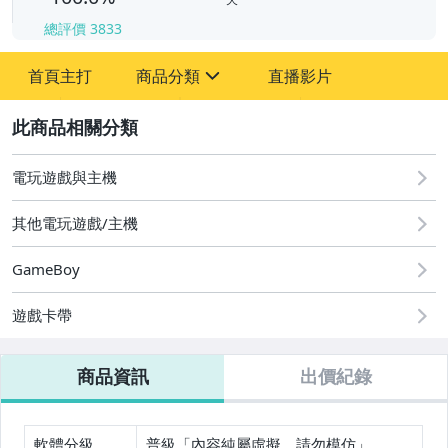
總評價
3833
-
-
首頁主打
商品分類
直播影片
sign
其它
2
電玩遊戲與主機
其他電玩遊戲/主機
GameBoy
遊戲卡帶
商品資訊
出價紀錄
軟體分級
普級「內容純屬虛擬，請勿模仿」