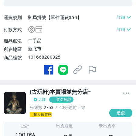
運費規則
郵局掛號【單件運費$50】
付款方式
二手品
商品狀況
新北市
所在地區
101668280925
商品編號
(古玩軒)本賣場並無分店~
店鋪
實名驗證
粉絲數
2753
40分鐘前上線
追蹤
-
超人氣賣家
-
正評
出貨速度
未出貨率
100.0%
--
--
天