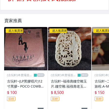
賣家推薦
超人氣賣家
超人氣賣家
超人氣賣
(古玩軒)本賣場並無
(古玩軒)本賣場並無
(古玩軒)
分店~
分店~
分店~
古玩軒~(LP黑膠唱片)12
古玩軒~福祿壽鏤空雕玉
古玩軒~
寸黑膠~ POCO COWBO
片.鏤空雕.福祿壽老玉雕.
旅程.A-ME
YS~KMG740
玉墜.吊墬.墬子.玉片.玉
傲.愛已蔓
$ 100
$ 8,500
$ 150
飾.玉珮.DEF77
地.你的顏
競標
競標
競標