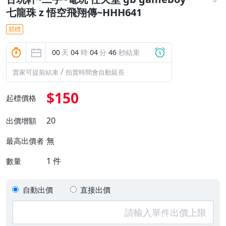
七龍珠 z 悟空飛翔傳~HHH641
競標
00
天
04
時
04
分
45
秒結束
/
賣家可提前結束
拍賣時間會自動延長
$150
起標價格
20
出價增額
無
最高出價者
1
件
數量
自動出價
直接出價