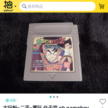
店鋪
古玩軒~二手~電玩 任天堂 gb gameboy
0