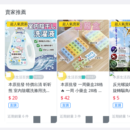
賣家推薦
超人氣賣家
超人氣賣家
超人氣賣
本原生活百貨
本原生活百貨
本原生活
本原批發 特價出清 昕昕
本原批發 一周藥盒28格
反光螺旋
熊 室內陰曬洗滌用洗劑
🔥 一周 小藥盒 28格 膠
旋轉驅鳥
2000ml🌻防臭 芳香洗衣
囊盒 藥盒 旅行藥盒 便攜
工具 趕鳥
$ 20
$ 42
$ 5
精 洗衣精 室內洗衣精 除
藥盒 保健盒 服藥盒 分藥
藝工具 園
直購
直購
直購
臭 CY168
盒 SG147
鳥器 CY4
近期銷量 6 件
近期銷量 3 件
近期銷量 1