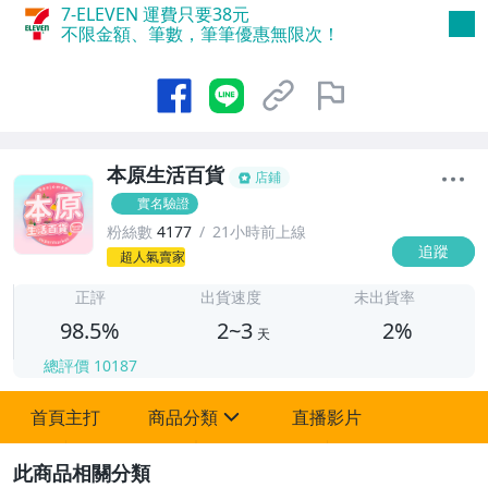
7-ELEVEN 運費只要
38
元
不限金額、筆數，筆筆優惠無限次！
本原生活百貨
店鋪
實名驗證
粉絲數
4177
21小時前上線
追蹤
2
超人氣賣家
正評
出貨速度
未出貨率
98.5%
2~3
2%
天
總評價
10187
首頁主打
商品分類
直播影片
sign
2