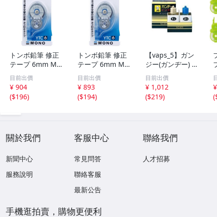
トンボ鉛筆 修正
トンボ鉛筆 修正
【vaps_5】ガン
テープ 6mm MO
テープ 6mm MO
ジー(ガンヂー) イ
NO モノYTC (消
NO モノYTC (消
ンキ消 ボールペ
目前出價
目前出價
目前出價
しやすい横引きタ
しやすい横引きタ
ン用 No.800 送込
¥ 904
¥ 893
¥ 1,012
¥
イプ) 使い切りタ
イプ) 使い切りタ
(
$196
)
(
$194
)
(
$219
)
(
イプ 16m CT-YTC
イプ 16m CT-YTC
4
6
6
關於我們
客服中心
聯絡我們
新聞中心
常見問答
人才招募
服務說明
聯絡客服
最新公告
手機逛拍賣，購物更便利