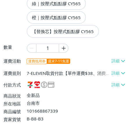
綠｜按壓式點點膠 CY565
橙｜按壓式點點膠 CY565
【替換芯】按壓式點點膠 CY565
數量
運費活動
運費抵用券
週末7-11免運
運費規則
7-ELEVEN取貨付款【單件運費$38、消費滿
$1500免運費】、萊爾富取貨付款【單件運
付款方式
費$60、消費滿$1500免運費】、宅配/貨運
【單件運費$60、消費滿$2500免運費】、
全新品
商品狀況
離島配送【單件運費$100、消費滿$99999
台南市
所在地區
免運費】
101668867339
商品編號
B-B8-B3
賣家貨號