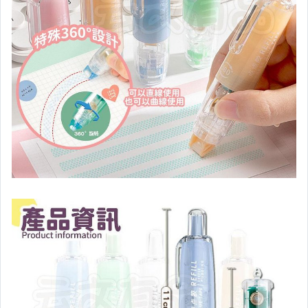
寵物用品
美容保養彩妝美髮
手機、3D、通訊
野外求生，戶外用品
防蚊蟲用品
其它