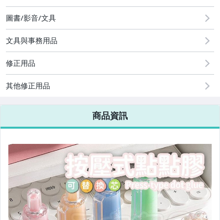
圖書/影音/文具
電腦相關配件
文具與事務用品
男女通用飾品，配件
運動用品
修正用品
手錶，配件
其他修正用品
旅遊，收納
商品資訊
婦幼商品，玩具
CosPlay 節慶服飾
機車，汽車用品
娛樂、新奇
生活、居家用品