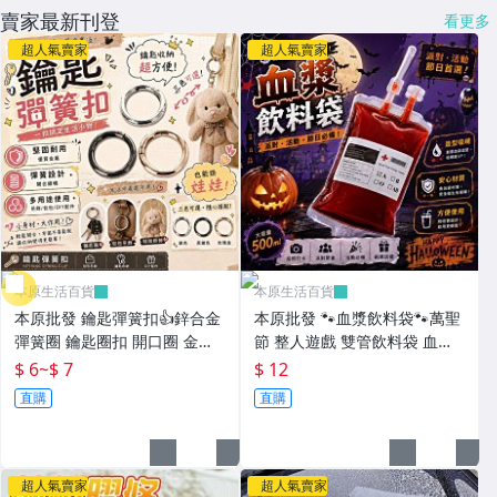
賣家最新刊登
看更多
超人氣賣家
超人氣賣家
本原生活百貨
本原生活百貨
本原批發 鑰匙彈簧扣👍鋅合金
本原批發 🐾血漿飲料袋🐾萬聖
彈簧圈 鑰匙圈扣 開口圈 金屬
節 整人遊戲 雙管飲料袋 血漿
圈環 鑰匙圈 鉤扣 連接環 彈簧
袋 吸血鬼日記 萬聖節佈置 創
$ 6
~
$ 7
$ 12
扣 圈圈環 CY823
意飲料袋NF244
直購
直購
超人氣賣家
超人氣賣家