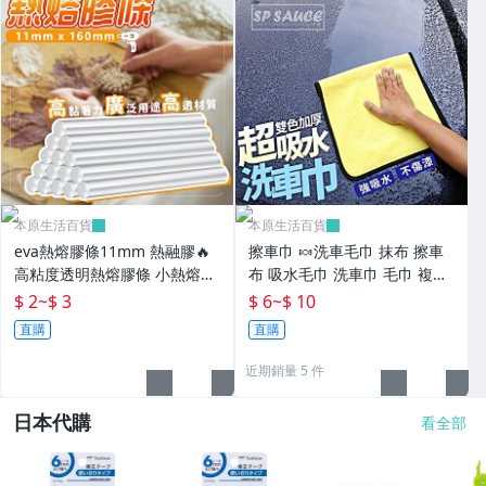
本原生活百貨
本原生活百貨
eva熱熔膠條11mm 熱融膠🔥
擦車巾 🍬洗車毛巾 抹布 擦車
高粘度透明熱熔膠條 小熱熔膠
布 吸水毛巾 洗車巾 毛巾 複合
棒 熱熔膠條 熱熔膠棒 透明熱
吸水布 打蠟布KS23
$ 2
~
$ 3
$ 6
~
$ 10
溶 黏貼工具OLD295
直購
直購
近期銷量 5 件
日本代購
看全部