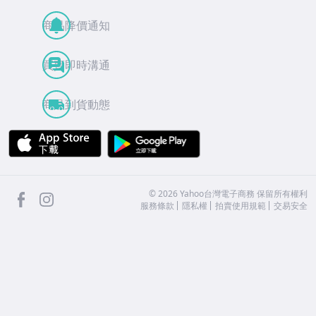
商品降價通知
買賣即時溝通
商品到貨動態
APP Store
Google Play
facebook
Instagram
©
2026
Yahoo台灣電子商務 保留所有權利
服務條款
隱私權
拍賣使用規範
交易安全