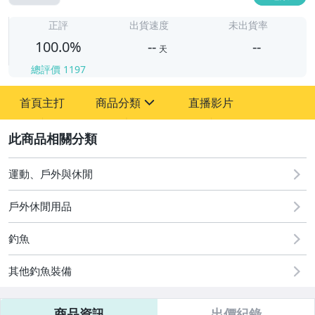
-
-
正評
出貨速度
未出貨率
100.0%
--
--
天
總評價
1197
-
首頁主打
商品分類
直播影片
-
sign
運動、戶外與休閒
2
運動、戶外與休閒
戶外休閒用品
釣魚
其他釣魚裝備
商品資訊
出價紀錄