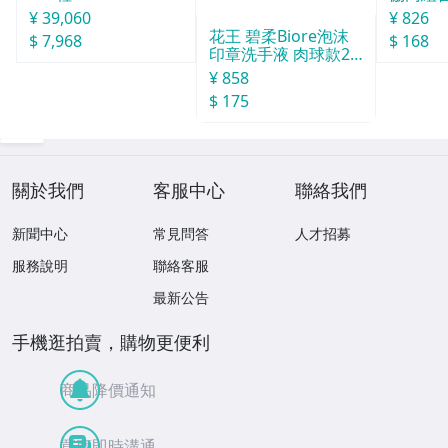
球酒豪傳
¥ 39,060
¥ 826
花王 碧柔Biore泡沫
$ 7,968
$ 168
印章洗手液 肉球款24
0ml
¥ 858
$ 175
關於我們
客服中心
聯絡我們
新聞中心
常見問答
人才招募
服務說明
聯絡客服
最新公告
手機逛拍賣，購物更便利
商品降價通知
買賣即時溝通