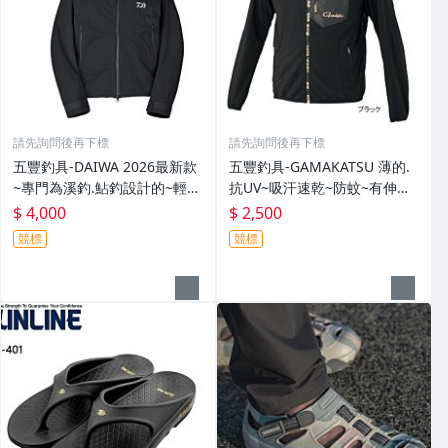
請先詢問後再下標
請先詢問後再下標
五豐釣具-DAIWA 2026最新款
五豐釣具-GAMAKATSU 薄的.
~專門為溪釣.鮎釣設計的~輕
抗UV~吸汗速乾~防蚊~有伸縮
便.薄的短版防水雨衣DR-3926J
彈性付帽防曬外套 GM-3547
$ 4,000
$ 2,500
外套特價4000元
特價2000元
競標
競標