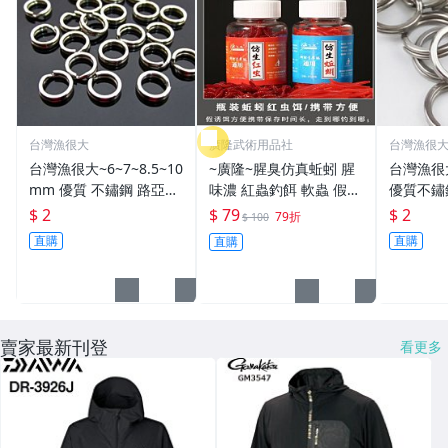
台灣漁很大
廣隆武術用品社
台灣漁很
台灣漁很大~6~7~8.5~10
~廣隆~腥臭仿真蚯蚓 腥
台灣漁很
mm 優質 不鏽鋼 路亞環
味濃 紅蟲釣餌 軟蟲 假蚯
優質不鏽
S型開口 扁平 打扁 打平
蚓 海魚餌 紅蟲 路亞餌
平 打扁 打平 路
$ 2
$ 79
$ 2
79折
$ 100
路亞 雙環 雙圈 強力
假餌 誘餌 仿生餌 擬餌
雙環 路亞環
直購
直購
直購
路亞軟餌
路亞環
賣家最新刊登
看更多