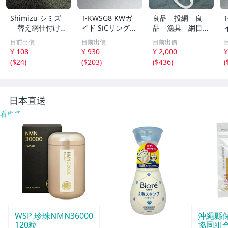
Shimizu シミズ
T-KWSG8 KWガ
良品 投網 良
替え網仕付けセ
イド SiCリング
品 漁具 網目
ット ゴールド×
富士工業 ガイド
約1ｃｍ×1ｃｍ
目前出價
目前出價
目前出價
ブラック
チタンフレーム
4Ｋｇ ⑥
¥ 108
¥ 930
¥ 2,000
¥
(
$24
)
(
$203
)
(
$436
)
(
日本直送
看更多
WSP 珍珠NMN36000
沖繩縣
120粒
協同組合o