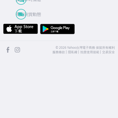
商品到貨動態
APP Store
Google Play
facebook
Instagram
©
2026
Yahoo台灣電子商務 保留所有權利
服務條款
隱私權
拍賣使用規範
交易安全