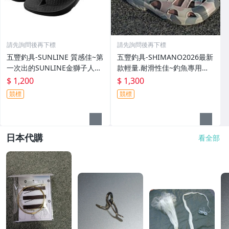
請先詢問後再下標
請先詢問後再下標
五豐釣具-SUNLINE 質感佳~第
五豐釣具-SHIMANO2026最新
一次出的SUNLINE金獅子人字
款輕量.耐滑性佳~釣魚專用布
夾腳拖鞋SUS-401特價1200元
希涼鞋 FS-091I特價1300元
$ 1,200
$ 1,300
競標
競標
日本代購
看全部