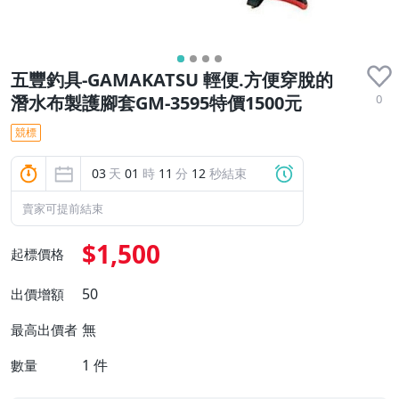
五豐釣具-GAMAKATSU 輕便.方便穿脫的
0
潛水布製護腳套GM-3595特價1500元
競標
03
天
01
時
11
分
11
秒結束
賣家可提前結束
$1,500
起標價格
50
出價增額
無
最高出價者
1
件
數量