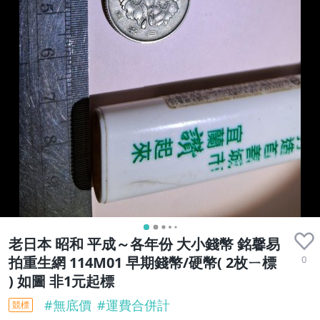
老日本 昭和 平成～各年份 大小錢幣 銘馨易
0
拍重生網 114M01 早期錢幣/硬幣( 2枚ㄧ標
) 如圖 非1元起標
#
無底價
#
運費合併計
競標