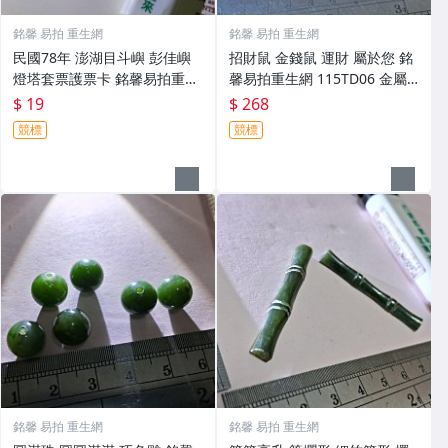
銘馨 易拍 重生網
銘馨 易拍 重生網
民國78年 澎湖目斗嶼 彭佳嶼
招財鼠 金錢鼠 運財 屬於您 銘
燈塔套票護票卡 銘馨易拍重生
馨易拍重生網 115TD06 金屬
網 110HT02 保存如圖
等製 沉重感 擺飾、擺件 保存
$ 19
$ 268
如圖
競標
競標
銘馨 易拍 重生網
銘馨 易拍 重生網