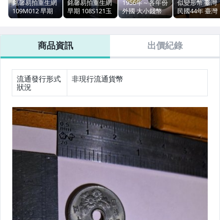
銘馨易拍重生網
銘馨易拍重生網
1956年～各年份
似變形幣 臺灣
109M012 早期
早期 108S121玉
外國 大小錢幣
民國44年 臺灣
臺灣 民國
石製 迷你可愛象
銘馨易拍重生網
省 壹角硬幣 頭
62（1973）年壹
原石巧雕 擺飾、
113M006 早期
像 銘馨易拍
圓 錢幣/硬幣( 1
佩飾 保存如圖
錢幣/硬幣( 10枚
110M012 錢幣
商品資訊
出價紀錄
枚ㄧ標 ) 如圖 非
讓藏 （非ㄧ元起
ㄧ標 ) 如圖 非1
硬幣( 1枚ㄧ標 )
1元起標
標）
元起標
如圖 非1元起
流通發行形式
非現行流通貨幣
狀況