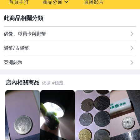
首頁主打
商品分類
直播影片
-
sign
圖書/影音/文具
2
古董、藝術與礦石
偶像、球員卡與郵幣
玩具、模型與公仔
錢幣/古錢幣
偶像、球員卡與郵幣
亞洲錢幣
手錶與飾品配件
店內相關商品
美食與地方特產
相機、攝影與周邊
運動、戶外與休閒