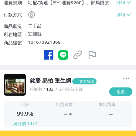
運費規則
宅配/貨運【單件運費$260】、郵局掛號
【單件運費$100】
付款方式
二手品
商品狀況
宜蘭縣
所在地區
101670921368
商品編號
銘馨 易拍 重生網
實名驗證
粉絲數
1133
2小時前上線
追蹤
-
-
正評
出貨速度
未出貨率
99.9%
--
--
天
總評價
1477
-