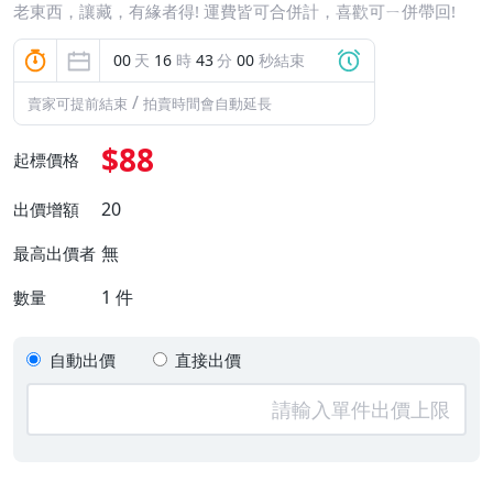
老東西，讓藏，有緣者得! 運費皆可合併計，喜歡可ㄧ併帶回!
00
天
16
時
42
分
58
秒結束
/
賣家可提前結束
拍賣時間會自動延長
$88
起標價格
20
出價增額
無
最高出價者
1
件
數量
自動出價
直接出價