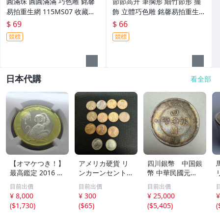
圓滿珠 圓圓滿滿 巧色雕 銘馨
節節高升 筆擱形 細竹節形 擺
易拍重生網 115MS07 收藏、
飾 立體巧色雕 銘馨易拍重生網
吊飾、擺飾 保存如圖（老石
115MS06 石製 擺件、把件、
$ 69
$ 66
紋、使用痕等）讓藏
收藏、擺飾 保存如圖（老石
競標
競標
紋、使用痕等）讓藏
日本代購
看全部
【オマケつき！】
アメリカ硬貨 リ
四川銀幣 中国銀
最高鑑定 2016 中
ンカーンセント
幣 中華民國元年
国 10元 申年 猿
他13枚セット 外
軍政府造 壹圓 古
目前出價
目前出價
目前出價
バイメタル NGC
国コイン 古銭 コ
銭 銀貨 アンティ
¥ 8,000
¥ 300
¥ 25,000
¥
MS69PL プルーフ
レクション
ーク
(
$1,730
)
(
$65
)
(
$5,405
)
(
ライク 初期発行
金猴春ラベル ア