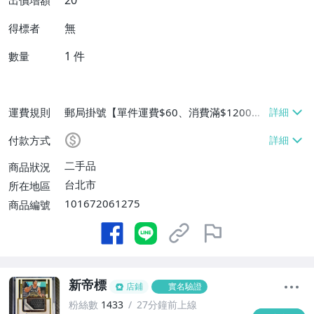
20
出價增額
無
得標者
1
件
數量
運費規則
郵局掛號【單件運費$60、消費滿$1200免
運費】、離島配送【單件運費$60】
付款方式
二手品
商品狀況
台北市
所在地區
101672061275
商品編號
新帝標
店鋪
實名驗證
粉絲數
1433
27分鐘前上線