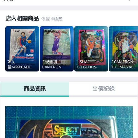
店內相關商品
2.限
2.現金塊
1.SHAI
2.CAMERON
量/499!CADE
CAMERON
GILGEOUS-
THOMAS RC
CUNNINGHAM
JOHNSON RC
ALEXANDER 粉
CHOICE三色亮
RC!2022 PANINI
LOTTERY
亮!2023-24
2021-22 PRIZ
THE NATIONAL
TICKET特
PRIZM PINK
CHOICE TRI-
商品資訊
出價紀錄
卡!2019-20
COLOR
CONTENDERS