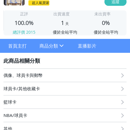
追蹤
超人氣賣家
1
正評
出貨速度
未出貨率
100.0%
1
0%
天
總評價
2015
優於全站平均
優於全站平均
首頁主打
商品分類
直播影片
sign
2
其它
偶像、球員卡與郵幣
球員卡/其他收藏卡
籃球卡
NBA/球員卡
其他