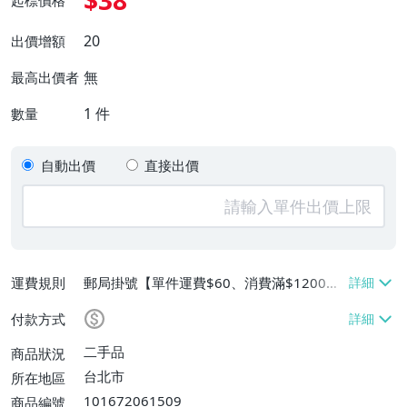
$38
起標價格
20
出價增額
無
最高出價者
1
件
數量
自動出價
直接出價
運費規則
郵局掛號【單件運費$60、消費滿$1200免
運費】、離島配送【單件運費$60】
付款方式
二手品
商品狀況
台北市
所在地區
101672061509
商品編號