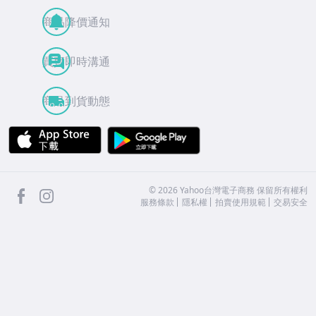
商品降價通知
買賣即時溝通
商品到貨動態
APP Store
Google Play
facebook
Instagram
©
2026
Yahoo台灣電子商務 保留所有權利
服務條款
隱私權
拍賣使用規範
交易安全