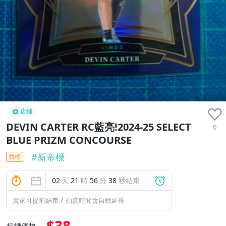
店鋪
DEVIN CARTER RC藍亮!2024-25 SELECT
0
BLUE PRIZM CONCOURSE
#
新帝標
競標
02
天
21
時
56
分
37
秒結束
/
賣家可提前結束
拍賣時間會自動延長