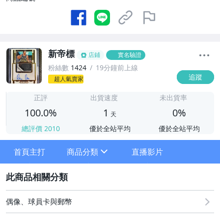
新帝標
店鋪
實名驗證
粉絲數
1424
19分鐘前上線
追蹤
超人氣賣家
1
正評
出貨速度
未出貨率
100.0%
1
0%
天
總評價
2010
優於全站平均
優於全站平均
首頁主打
商品分類
直播影片
sign
2
其它
偶像、球員卡與郵幣