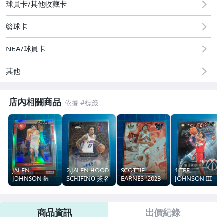
球員卡/其他收藏卡
籃球卡
NBA/球員卡
其他
店內相關商品
JALEN
2.JALEN HOOD-
SCOTTIE
1.TRE
JOHNSON 銀
SCHIFINO 簽名
BARNES !2023-
JOHNSON III
亮!2024-25
卡!2025-26
24 COURT
RC FINISHERS
HOOPS 金屬卡
TOPPS
KINGS
特卡!2025-26
版
CHROME
TOPPS
商品資訊
出價紀錄
CHROME