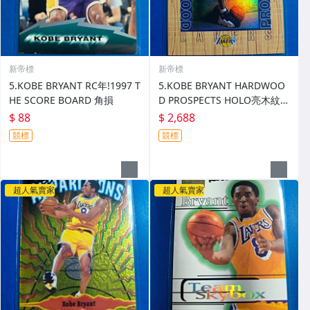
新帝標
新帝標
5.KOBE BRYANT RC年!1997 T
5.KOBE BRYANT HARDWOO
HE SCORE BOARD 角損
D PROSPECTS HOLO亮木紋造
型特卡!1997 UPPER DECK
$ 88
$ 2,688
競標
競標
超人氣賣家
超人氣賣家