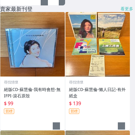
賣家最新刊登
看更多
尋找情懷
尋找情懷
絕版CD-蘇慧倫-我有時會想-無
絕版CD-蘇慧倫-懶人日記-有外
IFPI-滾石原殼
紙盒
$ 99
$ 139
競標
競標