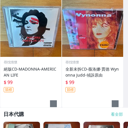
尋找情懷
尋找情懷
絕版CD-MADONNA-AMERIC
全新未拆CD-薇洛娜·賈德 Wyn
AN LIFE
onna Judd-傾訴原由
$ 99
$ 99
競標
競標
日本代購
看全部