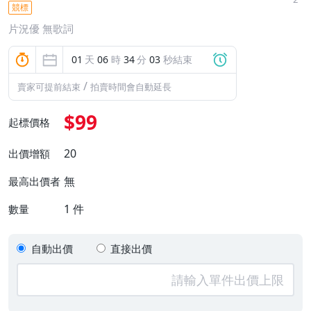
競標
片況優 無歌詞
01
天
06
時
34
分
03
秒結束
/
賣家可提前結束
拍賣時間會自動延長
$99
起標價格
20
出價增額
無
最高出價者
1
件
數量
自動出價
直接出價