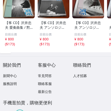
【筝 CD】沢井忠
【筝 CD】沢井忠
【筝 CD】沢井忠
夫 愛奏曲集 / 黙
夫 アンソロジー
夫 アンソロジー
示 、波 、二つの
「凜」からの分売
「凜」からの分売
目前出價
目前出價
目前出價
相 、箏二重奏ソ
沢井忠夫作品集
沢井忠夫 作品集
¥ 800
¥ 800
¥ 800
¥
ナタ 杵屋正邦 、
ライブ 風衣、水
第三集 “光る海”
(
$173
)
(
$173
)
(
$173
)
(
入野義朗 、小野
の声、枯野砧、五
（限定販売） 200
衛 他 (1971/197
節の舞、ファンタ
1
3/1976)
ジア (限定）
關於我們
客服中心
聯絡我們
新聞中心
常見問答
人才招募
服務說明
聯絡客服
最新公告
手機逛拍賣，購物更便利