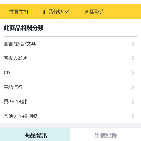
-
首頁主打
商品分類
直播影片
-
sign
圖書/影音/文具
2
偶像、球員卡與郵幣
圖書/影音/文具
音樂與影片
CD
華語流行
男(9~14劃)
其他9~14劃姓氏
商品資訊
出價紀錄