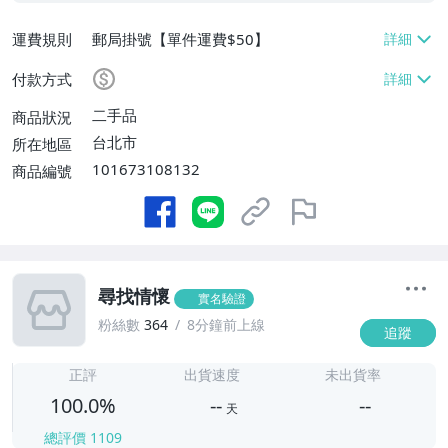
運費規則
郵局掛號【單件運費$50】
付款方式
二手品
商品狀況
台北市
所在地區
101673108132
商品編號
尋找情懷
實名驗證
粉絲數
364
8分鐘前上線
追蹤
-
-
正評
出貨速度
未出貨率
100.0%
--
--
天
總評價
1109