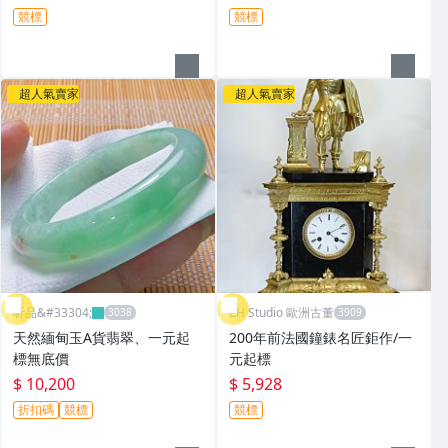
競標
競標
超人氣賣家
超人氣賣家
昕品&#33304;
ZH Studio 歐洲古董
天然緬甸玉A貨翡翠、一元起
200年前法國鐘錶名匠鉅作/一
標無底價
元起標
$ 10,200
$ 5,928
折扣碼
競標
競標