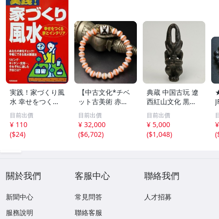
実践！家づくり風
【中古文化*チベ
典蔵 中国古玩 遼
水 幸せをつくる
ット古美術 赤縞
西紅山文化 黒曜
家とインテリア/
天眼瑪瑙丸珠 天
石 黒皮玉 太陽神
目前出價
目前出價
目前出價
浅野八郎(著者)
地天珠組み合わせ
祈祷像 唐物 骨董
¥ 110
¥ 32,000
¥ 5,000
¥
ブレスレット 縞
品 古美術 古玉 彫
(
$24
)
(
$6,702
)
(
$1,048
)
(
瑪瑙 古玩 アンテ
刻 時代物 魔除け
ィーク お守り コ
古代風 守護像 置
レクション 腕輪
物
】
關於我們
客服中心
聯絡我們
新聞中心
常見問答
人才招募
服務說明
聯絡客服