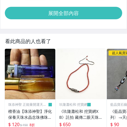
展開全部內容
看此商品的人也看了
超人氣賣
珠添神聖 正能量開運天珠
玖隆蕭松和 挖寶網
藍晶寶石
天眼珠
檀香油【珠添神聖】淨化
《玖隆蕭松和 挖寶網X
《藍晶寶
保養天珠水晶念珠佛珠佛
B》託拍 藏傳二眼天珠
列〉→天
牌專用的10cc高級老山
南紅珠鍊 項鍊(04451X)
→X146
$ 120
$ 650
$ 90
8折
$ 150