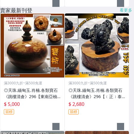
賣家最新刊登
看更多
滿3000九折~滿500免運
滿3000九折~滿500免運
◎天珠.緬甸玉.肖楠.各類寶石
◎天珠.緬甸玉.肖楠.各類寶石
《跳樓清倉》296【東南亞柚
《跳樓清倉》296【﹝正﹞泰
木瘤.招財寶瓶﹝入水急沉.沉到
國國寶.龍宮舍利石 ﹝黑靈骨舍
$ 5,000
$ 2,680
底﹞】
利石〝福祿〞﹞】
競標
競標