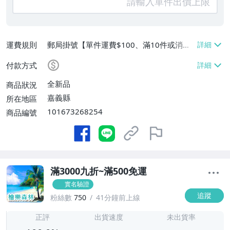
運費規則
郵局掛號【單件運費$100、滿10件或消費
滿$500免運費】
付款方式
全新品
商品狀況
嘉義縣
所在地區
101673268254
商品編號
滿3000九折~滿500免運
實名驗證
追蹤
粉絲數
750
41分鐘前上線
-
-
正評
出貨速度
未出貨率