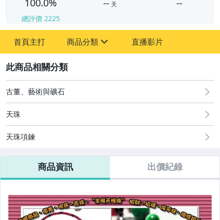
100.0%
--
--
天
總評價
2225
-
首頁主打
商品分類
直播影片
-
sign
圖書/影音/文具
2
古董、藝術與礦石
古董、藝術與礦石
手錶與飾品配件
天珠
天珠項鍊
商品資訊
出價紀錄