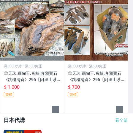
滿3000九折~滿500免運
滿3000九折~滿500免運
◎天珠.緬甸玉.肖楠.各類寶石
◎天珠.緬甸玉.肖楠.各類寶石
《跳樓清倉》296【阿里山系.
《跳樓清倉》296【阿里山系.
重油重香紅檜8塊一標﹝閃光瘤
重油重香紅檜7塊一標﹝閃光
$ 1,000
$ 700
料﹞】
料﹞】
競標
競標
日本代購
看全部