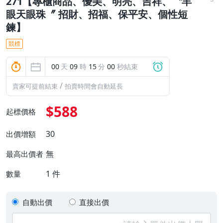
271【專櫃商品、優美、明亮、吉祥、〝羊
眼天眼珠〞 招財、招福、保平安、個性短
鍊】
競標
00
天
09
時
14
分
58
秒結束
/
賣家可提前結束
拍賣時間會自動延長
$588
起標價格
30
出價增額
無
最高出價者
1
件
數量
自動出價
直接出價