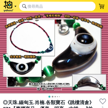
◎天珠.緬甸玉.肖楠.各類寶石《跳樓清倉》
5