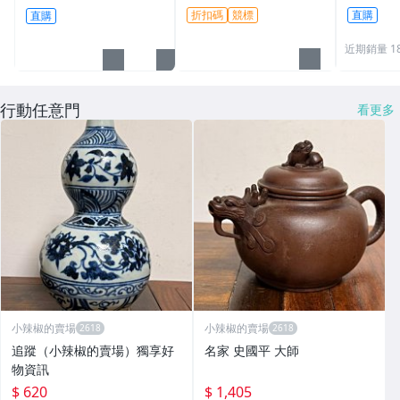
檀香油~下標直購~4
折扣碼
競標
直購
直購
近期銷量 1
行動任意門
看更多
小辣椒的賣場
小辣椒的賣場
追蹤（小辣椒的賣場）獨享好
名家 史國平 大師
物資訊
$ 620
$ 1,405