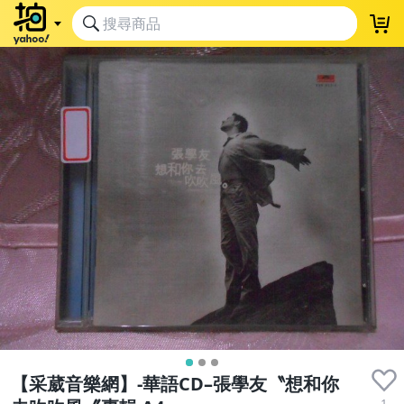
【采葳音樂網】-華語CD–張學友〝想和你
1