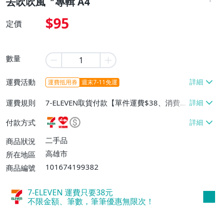
去吹吹風〞專輯 A4
$95
定價
數量
運費活動
運費抵用券
週末7-11免運
運費規則
7-ELEVEN取貨付款【單件運費$38、消費滿
$3000免運費】、萊爾富取貨付款【單件運
付款方式
費$60、滿16件或消費滿$3000免運費】、
郵局掛號【單件運費$100、滿16件或消費
二手品
商品狀況
滿$3000免運費】
高雄市
所在地區
101674199382
商品編號
7-ELEVEN 運費只要
38
元
不限金額、筆數，筆筆優惠無限次！