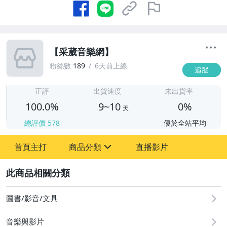
【采葳音樂網】
粉絲數
189
6天前上線
追蹤
9
正評
出貨速度
未出貨率
100.0%
9~10
0%
天
總評價
578
優於全站平均
首頁主打
商品分類
直播影片
sign
2
圖書/影音/文具
圖書/影音/文具
音樂與影片