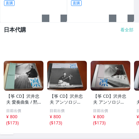
直購
直購
日本代購
看全部
【筝 CD】沢井忠
【筝 CD】沢井忠
【筝 CD】沢井忠
夫 愛奏曲集 / 黙
夫 アンソロジー
夫 アンソロジー
示 、波 、二つの
「凜」からの分売
「凜」からの分売
目前出價
目前出價
目前出價
相 、箏二重奏ソ
沢井忠夫作品集
沢井忠夫 作品集
¥ 800
¥ 800
¥ 800
¥
ナタ 杵屋正邦 、
ライブ 風衣、水
第三集 “光る海”
(
$173
)
(
$173
)
(
$173
)
(
入野義朗 、小野
の声、枯野砧、五
（限定販売） 200
衛 他 (1971/197
節の舞、ファンタ
1
3/1976)
ジア (限定）