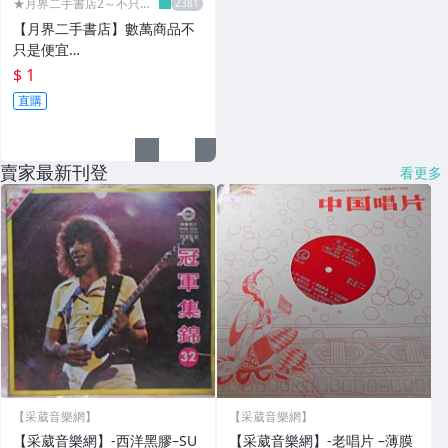
★月界二手書店2～不只是
便宜...★
【月界二手書店】數萬商品不
只是便宜…
$ 1
直購
賣家最新刊登
看更多
【采葳音樂網】
【采葳音樂網】
【采葳音樂網】-西洋黑膠–SU
【采葳音樂網】-老唱片 –薄膜