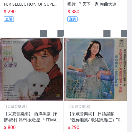
PER SELLECTION OF SUPERH
唱片 〝 天下一家 舞曲大連唱
ITS〝冠軍集錦(三十二)〞971
二〞 * * 共1 片如圖示173
$ 290
$ 380
直購
直購
【采葳音樂網】
【采葳音樂網】
【采葳音樂網】-西洋黑膠–抒
【采葳音樂網】-日語黑膠–
情‧鄉村‧熱門‧女歌星〝 FEMAL
〝祝你順風/ 歌謠詩篇(三)〞04
E VOCALISTS 〞二片裝 444
5
$ 800
$ 290