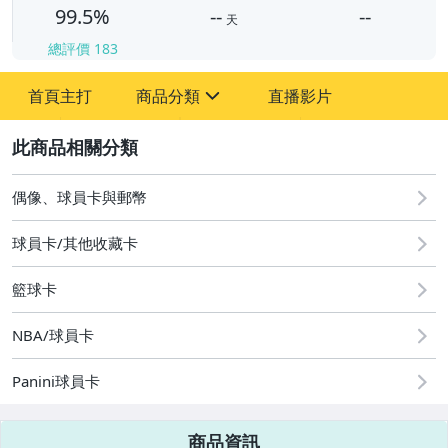
99.5%
--
--
天
總評價
183
-
首頁主打
商品分類
直播影片
-
sign
偶像、球員卡與郵幣
2
偶像、球員卡與郵幣
球員卡/其他收藏卡
籃球卡
NBA/球員卡
Panini球員卡
商品資訊