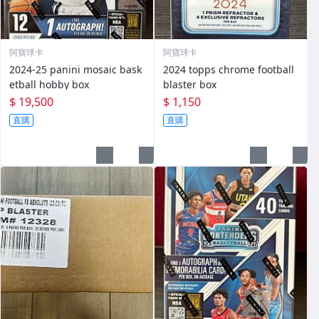
阿寶球卡
阿寶球卡
2024-25 panini mosaic bask
2024 topps chrome football
etball hobby box
blaster box
$ 19,500
$ 1,150
直購
直購