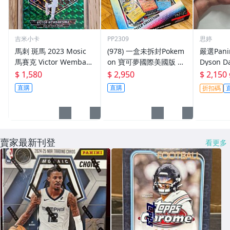
吉米小卡
PP2309
思婷
馬刺 斑馬 2023 Mosic
(978) 一盒未拆封Pokem
嚴選Panin
馬賽克 Victor Wemban
on 寶可夢國際美國版 Pr
Dyson D
yama 正RC 綠亮
ismatic 太晶含海報禮盒
卡，首編
$ 1,580
$ 2,950
$ 2,150
Poster Sealed Box !!
完美折射限
直購
直購
折扣碼
ders 
賣家最新刊登
看更多