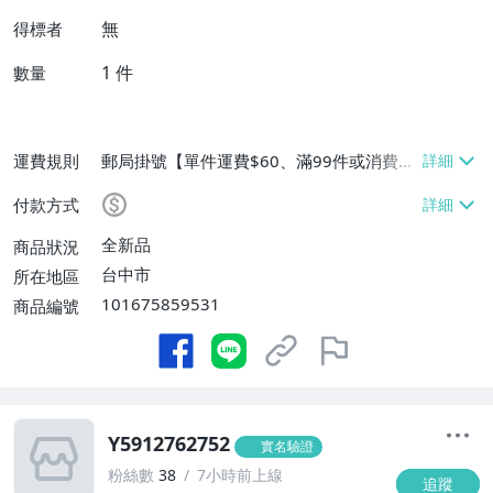
無
得標者
1
件
數量
運費規則
郵局掛號【單件運費$60、滿99件或消費滿
$9999免運費】
付款方式
全新品
商品狀況
台中市
所在地區
101675859531
商品編號
Y5912762752
實名驗證
粉絲數
38
7小時前上線
追蹤