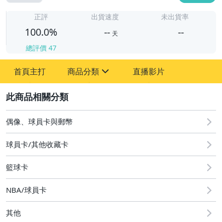
-
-
正評
出貨速度
未出貨率
100.0%
--
--
天
總評價
47
-
首頁主打
商品分類
直播影片
-
sign
偶像、球員卡與郵幣
2
偶像、球員卡與郵幣
球員卡/其他收藏卡
籃球卡
NBA/球員卡
其他