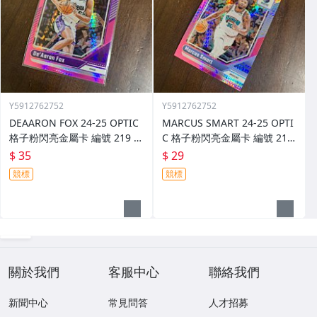
Y5912762752
Y5912762752
DEAARON FOX 24-25 OPTIC
MARCUS SMART 24-25 OPTI
格子粉閃亮金屬卡 編號 219 前
C 格子粉閃亮金屬卡 編號 213
後圖
前後圖
$ 35
$ 29
競標
競標
關於我們
客服中心
聯絡我們
新聞中心
常見問答
人才招募