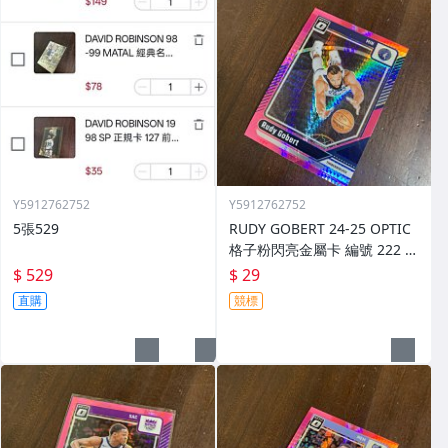
Y5912762752
Y5912762752
5張529
RUDY GOBERT 24-25 OPTIC
格子粉閃亮金屬卡 編號 222 前
後圖
$ 529
$ 29
直購
競標