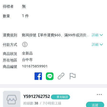
無
得標者
1
件
數量
運費規則
郵局掛號【單件運費$60、滿99件或消費滿
$9999免運費】
付款方式
全新品
商品狀況
台中市
所在地區
101675859901
商品編號
Y5912762752
實名驗證
粉絲數
38
7小時前上線
追蹤