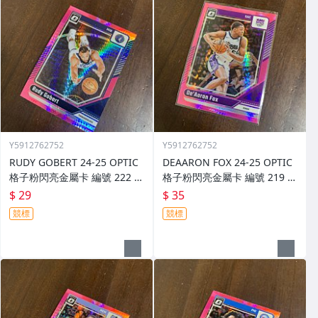
Y5912762752
Y5912762752
RUDY GOBERT 24-25 OPTIC
DEAARON FOX 24-25 OPTIC
格子粉閃亮金屬卡 編號 222 前
格子粉閃亮金屬卡 編號 219 前
後圖
後圖
$ 29
$ 35
競標
競標