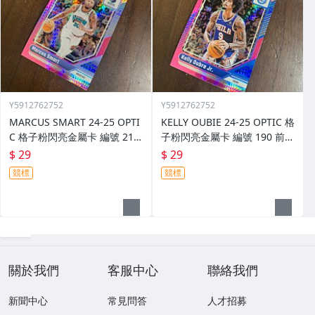
Y5912762752
Y5912762752
MARCUS SMART 24-25 OPTI
KELLY OUBIE 24-25 OPTIC 格
C 格子粉閃亮金屬卡 編號 213
子粉閃亮金屬卡 編號 190 前後
前後圖
圖
$ 29
$ 29
競標
競標
關於我們
客服中心
聯絡我們
新聞中心
常見問答
人才招募