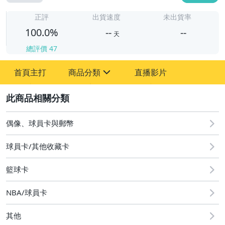
-
-
正評
出貨速度
未出貨率
100.0%
--
--
天
總評價
47
-
首頁主打
商品分類
直播影片
-
sign
偶像、球員卡與郵幣
2
偶像、球員卡與郵幣
球員卡/其他收藏卡
籃球卡
NBA/球員卡
其他