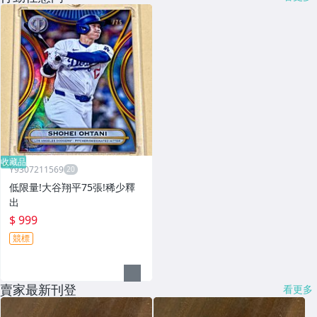
收藏品
Y9307211569
低限量!大谷翔平75張!稀少釋
出
$ 999
競標
賣家最新刊登
看更多