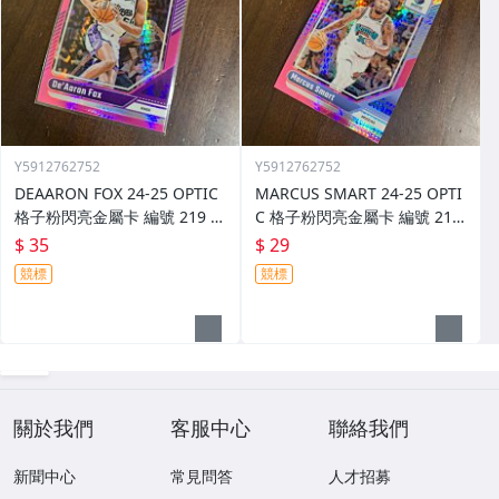
Y5912762752
Y5912762752
DEAARON FOX 24-25 OPTIC
MARCUS SMART 24-25 OPTI
格子粉閃亮金屬卡 編號 219 前
C 格子粉閃亮金屬卡 編號 213
後圖
前後圖
$ 35
$ 29
競標
競標
關於我們
客服中心
聯絡我們
新聞中心
常見問答
人才招募