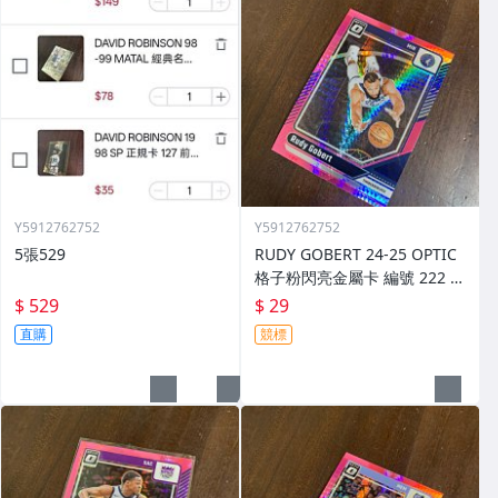
Y5912762752
Y5912762752
5張529
RUDY GOBERT 24-25 OPTIC
格子粉閃亮金屬卡 編號 222 前
後圖
$ 529
$ 29
直購
競標