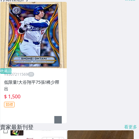
收藏品
Y9307211569
低限量!大谷翔平75張!稀少釋
出
$ 1,500
競標
賣家最新刊登
看更多