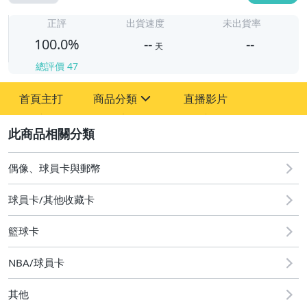
-
-
正評
出貨速度
未出貨率
100.0%
--
--
天
總評價
47
-
首頁主打
商品分類
直播影片
-
sign
偶像、球員卡與郵幣
2
偶像、球員卡與郵幣
球員卡/其他收藏卡
籃球卡
NBA/球員卡
其他