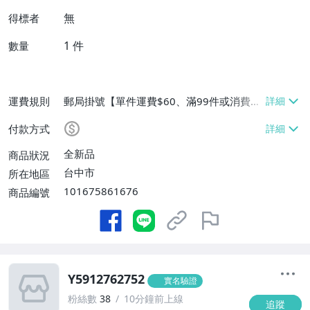
無
得標者
1
件
數量
運費規則
郵局掛號【單件運費$60、滿99件或消費滿
$9999免運費】
付款方式
全新品
商品狀況
台中市
所在地區
101675861676
商品編號
Y5912762752
實名驗證
粉絲數
38
10分鐘前上線
追蹤