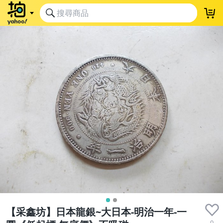
【采鑫坊】日本龍銀~大日本-明治一年-一
0