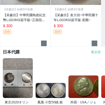
【采鑫坊】結標3仟免運
【采鑫坊】結標3仟免運
【采鑫坊】中華民國執政紀念
【采鑫坊】袁大頭~中華民國十
幣L.GIORGI簽字版~正面段祺
年L.GIORGI簽字版-壹圓~
瑞背面刻和平
$ 300
$ 300
競標
競標
日本代購
看全部
東京2020オリン
鳳凰 小型50銭 銀
外国・USA／ジェ