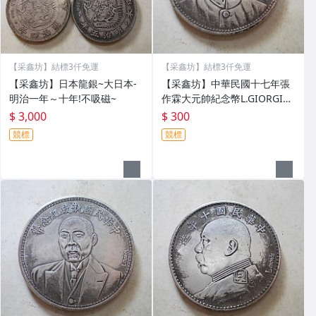
【采鑫坊】結標3仟免運
【采鑫坊】結標3仟免運
【采鑫坊】日本龍銀~大日本-
【采鑫坊】中華民國十七年張
明治一年～十年!不吸磁~
作霖大元帥紀念幣L.GIORGI簽
字版ONE DOLLAR~
$ 3,000
$ 300
競標
競標