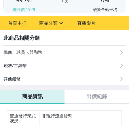
99.7%
1
0%
天
總評價
1929
優於全站平均
首頁主打
商品分類
直播影片
sign
2
圖書/影音/文具
成人專區
偶像、球員卡與郵幣
古董、藝術與礦石
錢幣/古錢幣
偶像、球員卡與郵幣
其他錢幣
男性精品與服飾
商品資訊
出價紀錄
手錶與飾品配件
美容保養與彩妝
流通發行形式
非現行流通貨幣
狀況
美食與地方特產