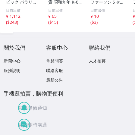
ピック パラリン
貨 昭和九年 K-02
ファーソン５セン
ピック記念貨幣 5
37
ト白銅貨（1970
目前出價
目前出價
目前出價
00円 風神 雷神 2
年D） 251218
¥ 1,112
¥ 65
¥ 10
¥
枚セット クラッ
(
$243
)
(
$15
)
(
$3
)
(
ド貨幣 記念硬貨
關於我們
客服中心
聯絡我們
新聞中心
常見問答
人才招募
服務說明
聯絡客服
最新公告
手機逛拍賣，購物更便利
商品降價通知
買賣即時溝通