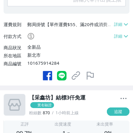
運費規則
郵局掛號【單件運費$55、滿20件或消費滿
$3000免運費】
付款方式
全新品
商品狀況
新北市
所在地區
101675914284
商品編號
【采鑫坊】結標3仟免運
實名驗證
追蹤
粉絲數
870
1小時前上線
1
正評
出貨速度
未出貨率