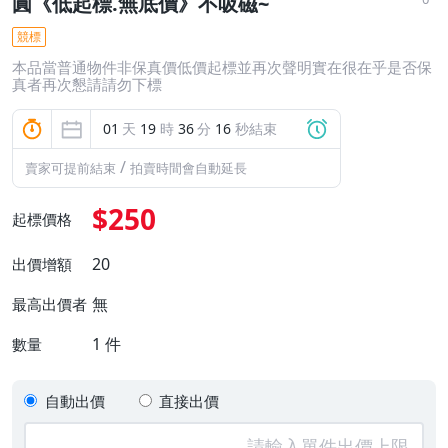
圓《低起標.無底價》不吸磁~
競標
本品當普通物件非保真價低價起標並再次聲明實在很在乎是否保
真者再次懇請請勿下標
01
天
19
時
36
分
16
秒結束
/
賣家可提前結束
拍賣時間會自動延長
$250
起標價格
20
出價增額
無
最高出價者
1
件
數量
自動出價
直接出價