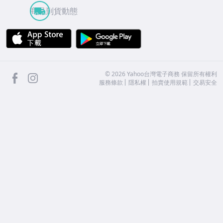
商品到貨動態
APP Store
Google Play
facebook
Instagram
©
2026
Yahoo台灣電子商務 保留所有權利
服務條款
隱私權
拍賣使用規範
交易安全