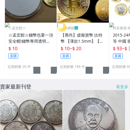
☆孟宏館☆
喬尚網購
阿呆雜貨-蝦
☆孟宏館☆錢幣也要一頂
【喬尚】虛擬貨幣 比特
2015-
安全帽!錢幣專用透明壓
幣 【薄款1.5mm】【厚
等 中國 
克力盒收納保護盒.1枚10
款3mm】純趣味收藏無
銀行 11
$ 10
$ 10
~
$ 20
$ 93
~
$ 
元~硬幣收藏盒
貨幣價值 開運金幣 招財
鼠牛虎兔
直購
直購
直購
錢母 小禮物
行流通貨
近期銷量 20 件
近期銷量 186 件
近期銷量 6
賣家最新刊登
看更多