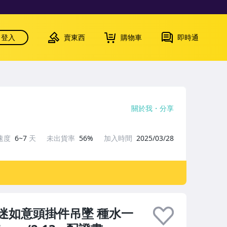
登入
賣東西
購物車
即時通
關於我
分享
速度
6~7
天
未出貨率
56%
加入時間
2025/03/28
迷如意頭掛件吊墜 種水一