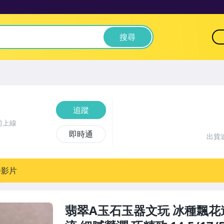
搜尋
追蹤
前上線
即時通
出貨
播影片
翡翠A玉石玉器文玩 冰種飄花