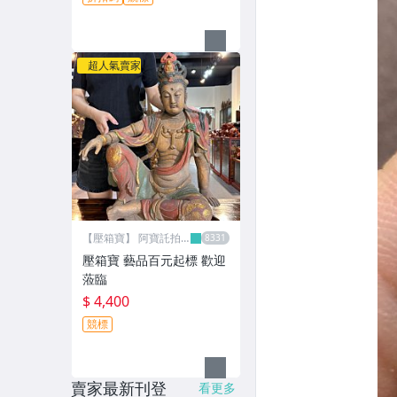
超人氣賣家
【壓箱寶】 阿寶託拍
網
壓箱寶 藝品百元起標 歡迎
蒞臨
$ 4,400
競標
賣家最新刊登
看更多