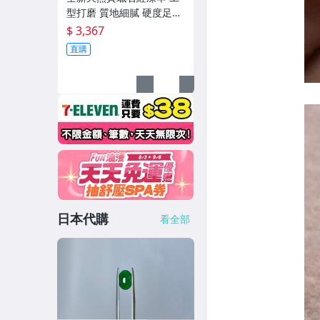
型打磨 質地細膩 硬度足夠
克重44.2克 照片然光 非
$ 3,367
直購
日本代購
看全部