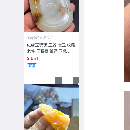
玉緣閣*水晶玉石
結緣玉玩玩 玉器 老玉 收藏
老件 玉硯臺 筆調 玉佩 玉
璧 博擺 寶貝實 做工精細
$ 651
精工細作 線條流暢 有螭龍
直購
瑞獸 邊刻如意紋 玉質溫潤
起光