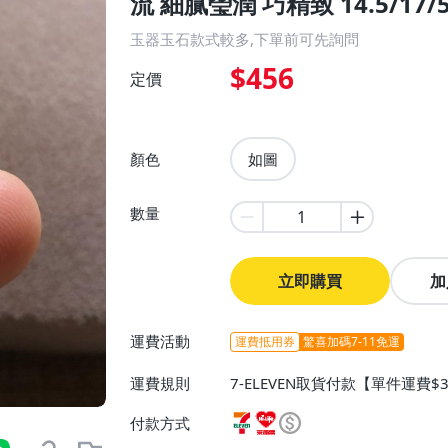
流 細膩瑩潤 巧精致 14.5/17/
玉器玉石款式較多,下單前可先詢問
$456
定價
顏色
如圖
數量
立即購買
加
運費活動
運費抵用券
驚喜加碼7-11免運
運費規則
7-ELEVEN取貨付款【單件運費
付款【單件運費$60、消費滿$9
付款方式
0、消費滿$990免運費】