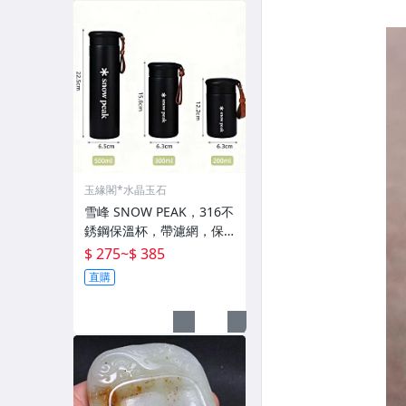
玉緣閣*水晶玉石
雪峰 SNOW PEAK，316不
銹鋼保溫杯，帶濾網，保
溫保冷
$ 275
~
$ 385
直購