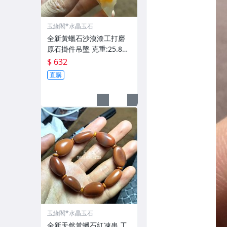
玉緣閣*水晶玉石
全新黃蠟石沙漠漆工打磨
原石掛件吊墜 克重:25.8克
中單 照片然光
$ 632
直購
玉緣閣*水晶玉石
全新天然黃蠟石紅凍串 工