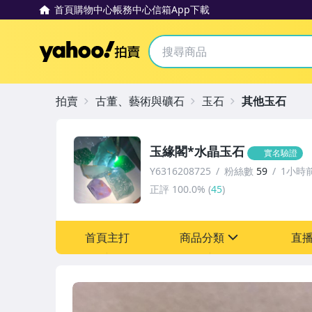
首頁
購物中心
帳務中心
信箱
App下載
Yahoo拍賣
拍賣
古董、藝術與礦石
玉石
其他玉石
玉緣閣*水晶玉石
實名驗證
Y6316208725
粉絲數
59
1小時
正評
100.0%
(
45
)
首頁主打
商品分類
直
sign
古董、藝術與礦石
居家、家具與園藝