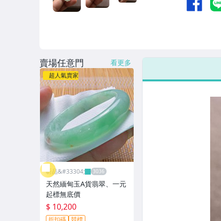
賣場任意門
看更多
超人氣賣家
昕品&#33304;
天然緬甸玉A貨翡翠、一元
起標無底價
$ 10,200
折扣碼
競標