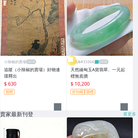
小辣椒的賣場
昕品&#33304;
追蹤（小辣椒的賣場）好物連
天然緬甸玉A貨翡翠、一元起
環釋出
標無底價
$ 630
$ 10,200
競標
折扣碼
競標
賣家最新刊登
看更多