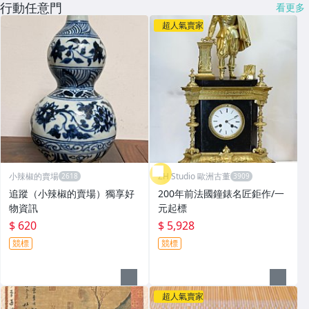
行動任意門
看更多
超人氣賣家
小辣椒的賣場
ZH Studio 歐洲古董
追蹤（小辣椒的賣場）獨享好
200年前法國鐘錶名匠鉅作/一
物資訊
元起標
$ 620
$ 5,928
競標
競標
超人氣賣家