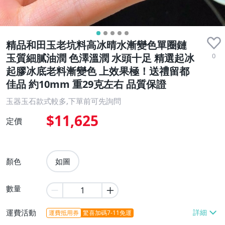
精品和田玉老坑料高冰晴水漸變色單圈鏈
0
玉質細膩油潤 色澤溫潤 水頭十足 精選起冰
起膠冰底老料漸變色 上效果極！送禮留都
佳品 約10mm 重29克左右 品質保證
玉器玉石款式較多,下單前可先詢問
$11,625
定價
顏色
如圖
數量
運費活動
運費抵用券
驚喜加碼7-11免運