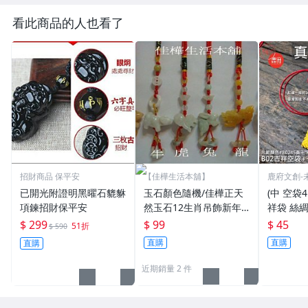
看此商品的人也看了
招財商品 保平安
【佳樺生活本舖】
鹿府文創-
已開光附證明黑曜石貔貅
玉石顏色隨機/佳樺正天
(中 空袋4
項鍊招財保平安
然玉石12生肖吊飾新年
祥袋 絲綢
開運保平安招財進寶粉
香火袋 
$ 299
$ 99
$ 45
51折
$ 590
晶/黃玉/綠玉/東菱玉/瑪
【鹿府文
直購
直購
直購
瑙十二生肖皮包吊飾三合
生肖掛飾批發
近期銷量 2 件