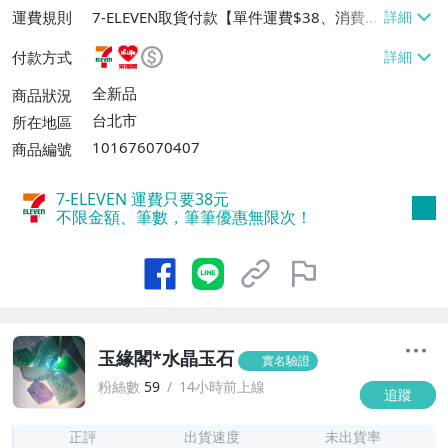
運費規則
7-ELEVEN取貨付款【單件運費$38、消費滿
$990免運費】、萊爾富取貨付款【單件運
付款方式
費$60、消費滿$990免運費】、宅配/貨運
【單件運費$80、消費滿$990免運費】
全新品
商品狀況
台北市
所在地區
101676070407
商品編號
7-ELEVEN 運費只要
38
元
不限金額、筆數，筆筆優惠無限次！
玉緣閣*水晶玉石
實名驗證
粉絲數
59
14小時前上線
追蹤
6
正評
出貨速度
未出貨率