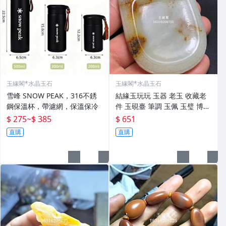
玉緣閣*水晶玉石
玉緣閣*水晶玉石
雪峰 SNOW PEAK，316不銹
結緣玉玩玩 玉器 老玉 收藏老
鋼保溫杯，帶濾網，保溫保冷
件 玉硯臺 筆調 玉佩 玉璧 博擺
寶貝實 做工精細 精工細作 線
$ 275
~
$ 385
$ 651
條流暢 有螭龍 瑞獸 邊刻如意
直購
直購
紋 玉質溫潤起光