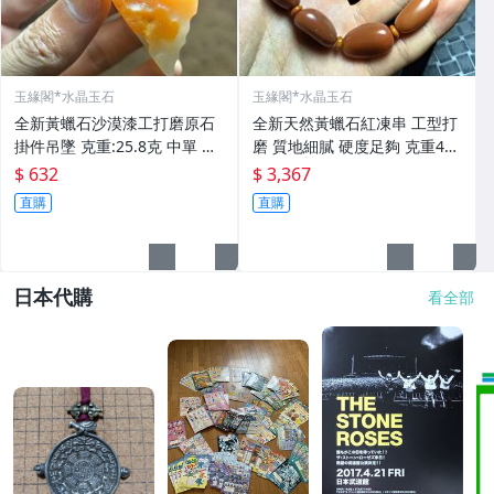
玉緣閣*水晶玉石
玉緣閣*水晶玉石
全新黃蠟石沙漠漆工打磨原石
全新天然黃蠟石紅凍串 工型打
掛件吊墜 克重:25.8克 中單 照
磨 質地細膩 硬度足夠 克重44.
片然光
2克 照片然光 非
$ 632
$ 3,367
直購
直購
日本代購
看全部