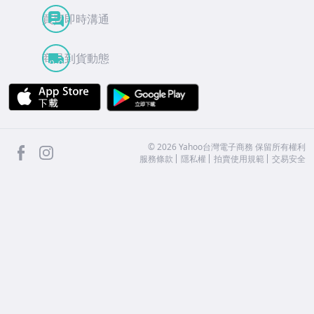
買賣即時溝通
商品到貨動態
APP Store
Google Play
facebook
Instagram
©
2026
Yahoo台灣電子商務 保留所有權利
服務條款
隱私權
拍賣使用規範
交易安全