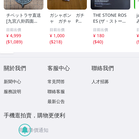
チベットラサ直送
ガシャポン ガチ
THE STONE ROS
[九宮八卦四面八
ャ ガチャ POP
ES (ザ・ストー
方吉祥平安]大鵬
ポップ 台紙
ン・ローゼズ) 武
目前出價
目前出價
目前出價
鳥、金剛杵、76g
非売品 まとめ
道館公演 2017年
¥ 4,999
¥ 1,000
¥ 180
¥
て アンパンマ
チラシ 非売品
(
$1,089
)
(
$218
)
(
$40
)
(
ン ポケモン ガ
ンダム サンリ
オ 他 大量
關於我們
客服中心
聯絡我們
新聞中心
常見問答
人才招募
服務說明
聯絡客服
最新公告
手機逛拍賣，購物更便利
商品降價通知