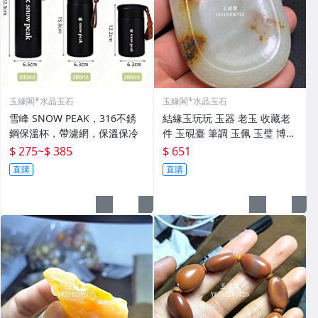
玉緣閣*水晶玉石
玉緣閣*水晶玉石
雪峰 SNOW PEAK，316不銹
結緣玉玩玩 玉器 老玉 收藏老
鋼保溫杯，帶濾網，保溫保冷
件 玉硯臺 筆調 玉佩 玉璧 博擺
寶貝實 做工精細 精工細作 線
$ 275
~
$ 385
$ 651
條流暢 有螭龍 瑞獸 邊刻如意
直購
直購
紋 玉質溫潤起光