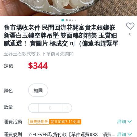
舊市場收老件 民間回流花開富貴老銀鑲嵌
0
新疆白玉鏤空牌吊墜 雙面雕刻精美 玉質細
膩通透！ 實圖片 標成交 可（偏遠地趕緊單
玉器玉石款式較多,下單前可先詢問
$344
定價
顏色
如圖
數量
運費活動
運費抵用券
驚喜加碼7-11免運
運費規則
7-ELEVEN取貨付款【單件運費$38、消費滿