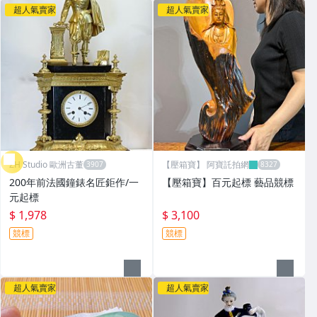
超人氣賣家
超人氣賣家
ZH Studio 歐洲古董
【壓箱寶】 阿寶託拍網
200年前法國鐘錶名匠鉅作/一
【壓箱寶】百元起標 藝品競標
元起標
$ 1,978
$ 3,100
競標
競標
超人氣賣家
超人氣賣家