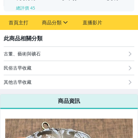
總評價
45
首頁主打
商品分類
直播影片
sign
2
古董、藝術與礦石
居家、家具與園藝
古董、藝術與礦石
運動、戶外與休閒
民俗古早收藏
其他古早收藏
商品資訊