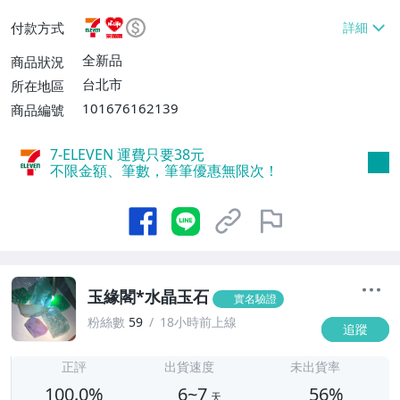
$990免運費】、萊爾富取貨付款【單件運
付款方式
費$60、消費滿$990免運費】、宅配/貨運
【單件運費$80、消費滿$990免運費】
全新品
商品狀況
台北市
所在地區
101676162139
商品編號
7-ELEVEN 運費只要
38
元
不限金額、筆數，筆筆優惠無限次！
玉緣閣*水晶玉石
實名驗證
粉絲數
59
18小時前上線
追蹤
6
正評
出貨速度
未出貨率
100.0%
6~7
56%
天