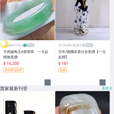
昕品&#33304;
ZH Studio 歐洲古董
天然緬甸玉A貨翡翠、一元起
百年/德國名瓷仕女瓷偶【一元
標無底價
起標】
$ 10,200
$ 181
折扣碼
競標
競標
賣家最新刊登
看更多