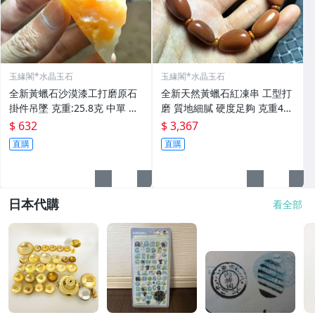
玉緣閣*水晶玉石
玉緣閣*水晶玉石
全新黃蠟石沙漠漆工打磨原石
全新天然黃蠟石紅凍串 工型打
掛件吊墜 克重:25.8克 中單 照
磨 質地細膩 硬度足夠 克重44.
片然光
2克 照片然光 非
$ 632
$ 3,367
直購
直購
日本代購
看全部