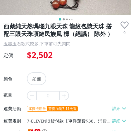
西藏純天然瑪瑙九眼天珠 龍紋包漿天珠 搭
0
配三眼天珠項鏈民族風 標（絕議） 除外 ）
玉器玉石款式較多,下單前可先詢問
$2,502
定價
顏色
如圖
數量
運費活動
運費抵用券
驚喜加碼7-11免運
運費規則
7-ELEVEN取貨付款【單件運費$38、消費滿
$990免運費】、萊爾富取貨付款【單件運