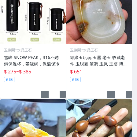
玉緣閣*水晶玉石
玉緣閣*水晶玉石
雪峰 SNOW PEAK，316不銹
結緣玉玩玩 玉器 老玉 收藏老
鋼保溫杯，帶濾網，保溫保冷
件 玉硯臺 筆調 玉佩 玉璧 博擺
寶貝實 做工精細 精工細作 線
$ 275
~
$ 385
$ 651
條流暢 有螭龍 瑞獸 邊刻如意
直購
直購
紋 玉質溫潤起光