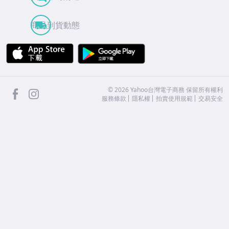
商品到貨動態
APP Store
Google Play
facebook
Instagram
©
2026
Yahoo台灣電子商務 保留所有權利
服務條款
隱私權
拍賣使用規範
交易安全