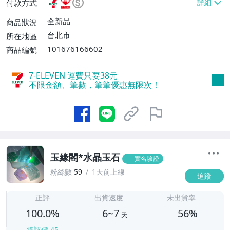
付款方式
費$60、消費滿$990免運費】、宅配/貨運
【單件運費$80、消費滿$990免運費】
全新品
商品狀況
台北市
所在地區
101676166602
商品編號
7-ELEVEN 運費只要
38
元
不限金額、筆數，筆筆優惠無限次！
玉緣閣*水晶玉石
實名驗證
粉絲數
59
1天前上線
追蹤
6
正評
出貨速度
未出貨率
100.0%
6~7
56%
天
總評價
45