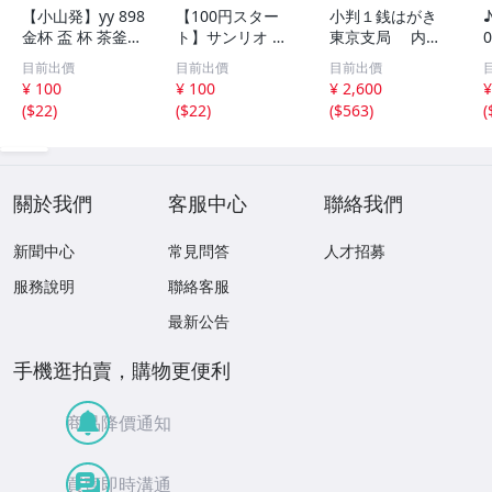
【小山発】yy 898
【100円スター
小判１銭はがき
金杯 盃 杯 茶釜風
ト】サンリオ は
東京支局 内神
香炉 金メッキ 24
ぴだんぶい ボン
田ボタ印 18.6.2
目前出價
目前出價
目前出價
KGP KGF 27点 総
ボンドロップシー
9.ハ 使用済 美
¥ 100
¥ 100
¥ 2,600
¥
重量2.9kg まとめ
ル moji 文字 ステ
品 JPA-62-23-9
(
$22
)
(
$22
)
(
$563
)
(
て / 他 本錫杯 ゴ
ッカー
ールドカラー 大
黒天 など おまけ
關於我們
客服中心
聯絡我們
新聞中心
常見問答
人才招募
服務說明
聯絡客服
最新公告
手機逛拍賣，購物更便利
商品降價通知
買賣即時溝通