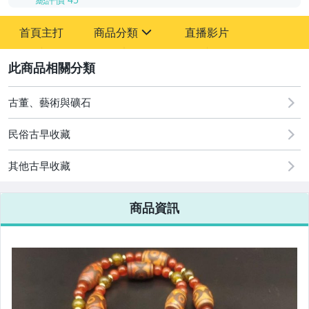
首頁主打
商品分類
直播影片
sign
2
古董、藝術與礦石
居家、家具與園藝
古董、藝術與礦石
運動、戶外與休閒
民俗古早收藏
其他古早收藏
商品資訊