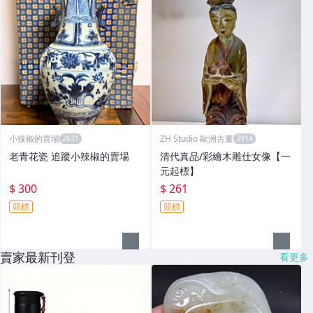
小辣椒的賣場
ZH Studio 歐洲古董
老青花瓷 追蹤小辣椒的賣場
清代真品/彩繪木雕仕女像【一
元起標】
$ 300
$ 261
競標
競標
賣家最新刊登
看更多