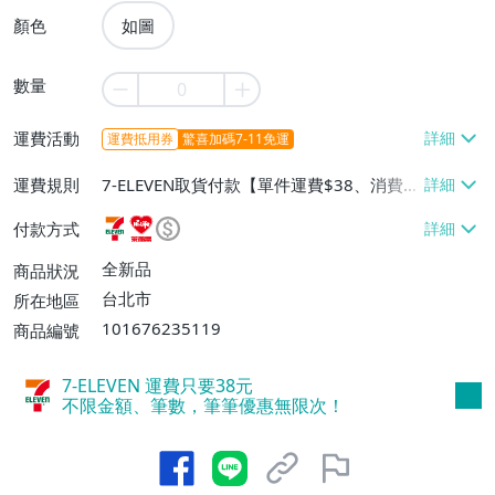
顏色
如圖
數量
運費活動
運費抵用券
驚喜加碼7-11免運
運費規則
7-ELEVEN取貨付款【單件運費$38、消費滿
$990免運費】、萊爾富取貨付款【單件運
付款方式
費$60、消費滿$990免運費】、宅配/貨運
【單件運費$80、消費滿$990免運費】
全新品
商品狀況
台北市
所在地區
101676235119
商品編號
7-ELEVEN 運費只要
38
元
不限金額、筆數，筆筆優惠無限次！