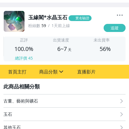
玉緣閣*水晶玉石
實名驗證
粉絲數
59
1天前上線
追蹤
6
正評
出貨速度
未出貨率
100.0%
6~7
56%
天
總評價
45
首頁主打
商品分類
直播影片
sign
2
古董、藝術與礦石
居家、家具與園藝
古董、藝術與礦石
運動、戶外與休閒
玉石
其他玉石