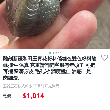
雕刻新疆和田玉青花籽料俏糖色雙色籽料龍
0
龜擺件 保真 克重請詢問客服有年頭了 可把
可擺 留著原皮 毛孔晰 潤度極佳 油感十足
肉細燈.
玉器玉石款式較多,下單前可先詢問
$1,014
定價