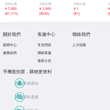
瓜 氷のように透
18ｘ12.8ｍ
ス まとめ 大量 ジ
目前出價
目前出價
目前出價
き通る 17ｘ8.5
ｍ 40.5ct と
ュエリー 宝石 総
¥ 7,900
¥ 2,900
¥ 1
¥
ｘ2.4ｍｍ 3.5ct
18.4ｘ13.3ｍｍ
重量約49.0g ヒス
(
$1,715
)
(
$630
)
(
$1
)
(
と 17.6ｘ11
43ct 注意事項
イ HE0806ろ
ｘ2.8ｍｍ 4.5ct
あり 260805
穴なし 260805
關於我們
客服中心
聯絡我們
新聞中心
常見問答
人才招募
服務說明
聯絡客服
最新公告
手機逛拍賣，購物更便利
商品降價通知
買賣即時溝通