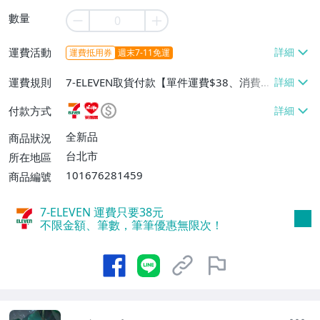
數量
運費活動
運費抵用券
週末7-11免運
運費規則
7-ELEVEN取貨付款【單件運費$38、消費滿
$990免運費】、萊爾富取貨付款【單件運
付款方式
費$60、消費滿$990免運費】、宅配/貨運
【單件運費$80、消費滿$990免運費】
全新品
商品狀況
台北市
所在地區
101676281459
商品編號
7-ELEVEN 運費只要
38
元
不限金額、筆數，筆筆優惠無限次！