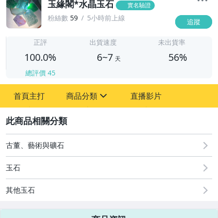
玉緣閣*水晶玉石
實名驗證
粉絲數
59
5小時前上線
追蹤
6
正評
出貨速度
未出貨率
100.0%
6~7
56%
天
總評價
45
首頁主打
商品分類
直播影片
sign
2
古董、藝術與礦石
居家、家具與園藝
古董、藝術與礦石
運動、戶外與休閒
玉石
其他玉石