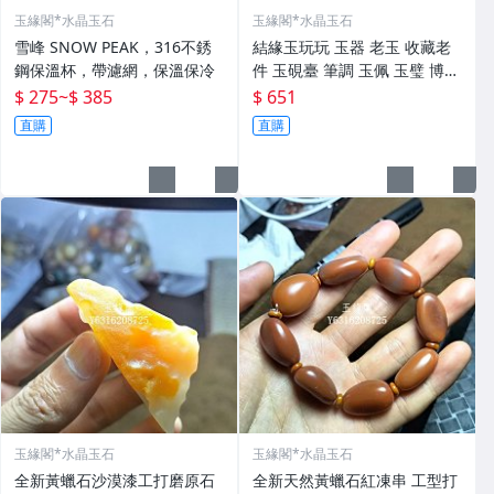
玉緣閣*水晶玉石
玉緣閣*水晶玉石
雪峰 SNOW PEAK，316不銹
結緣玉玩玩 玉器 老玉 收藏老
鋼保溫杯，帶濾網，保溫保冷
件 玉硯臺 筆調 玉佩 玉璧 博擺
寶貝實 做工精細 精工細作 線
$ 275
~
$ 385
$ 651
條流暢 有螭龍 瑞獸 邊刻如意
直購
直購
紋 玉質溫潤起光
玉緣閣*水晶玉石
玉緣閣*水晶玉石
全新黃蠟石沙漠漆工打磨原石
全新天然黃蠟石紅凍串 工型打