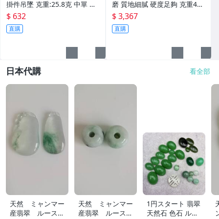
掛件吊墜 克重:25.8克 中單 照
磨 質地細膩 硬度足夠 克重44.
片然光
2克 照片然光 非
$ 632
$ 3,367
直購
直購
日本代購
看全部
天然 ミャンマー
天然 ミャンマー
1円スタート 翡翠
産翡翠 ルース
産翡翠 ルース
天然石 色石 ルー