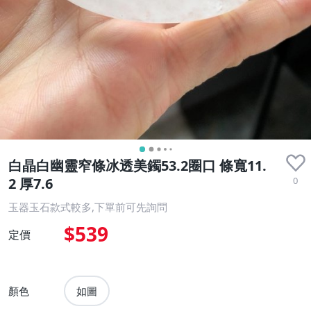
白晶白幽靈窄條冰透美鐲53.2圈口 條寬11.
0
2 厚7.6
玉器玉石款式較多,下單前可先詢問
$539
定價
顏色
如圖