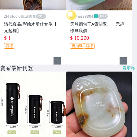
ZH Studio 歐洲古董
昕品&#33304;
清代真品/彩繪木雕仕女像【一
天然緬甸玉A貨翡翠、一元起
元起標】
標無底價
$ 1
$ 10,200
競標
折扣碼
競標
賣家最新刊登
看更多