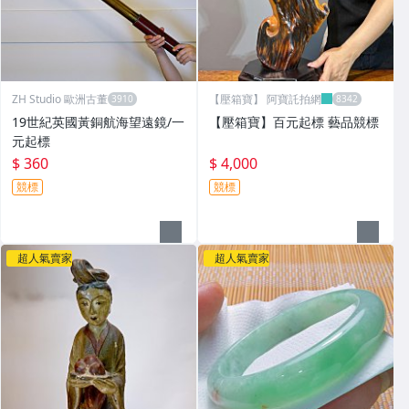
ZH Studio 歐洲古董
【壓箱寶】 阿寶託拍網
19世紀英國黃銅航海望遠鏡/一
【壓箱寶】百元起標 藝品競標
元起標
$ 360
$ 4,000
競標
競標
超人氣賣家
超人氣賣家