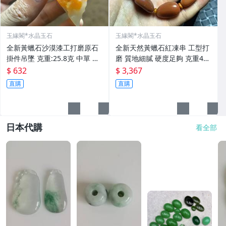
玉緣閣*水晶玉石
玉緣閣*水晶玉石
全新黃蠟石沙漠漆工打磨原石
全新天然黃蠟石紅凍串 工型打
掛件吊墜 克重:25.8克 中單 照
磨 質地細膩 硬度足夠 克重44.
片然光
2克 照片然光 非
$ 632
$ 3,367
直購
直購
日本代購
看全部