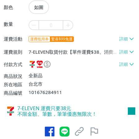
顏色
如圖
數量
運費活動
運費抵用券
驚喜$99免運
運費規則
7-ELEVEN取貨付款【單件運費$38、消費滿
$990免運費】、萊爾富取貨付款【單件運
付款方式
費$60、消費滿$990免運費】、宅配/貨運
【單件運費$80、消費滿$990免運費】
全新品
商品狀況
台北市
所在地區
101676284911
商品編號
7-ELEVEN 運費只要
38
元
不限金額、筆數，筆筆優惠無限次！