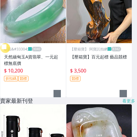
昕品&#33304;
【壓箱寶】 阿寶託拍網
天然緬甸玉A貨翡翠、一元起
【壓箱寶】百元起標 藝品競標
標無底價
$ 10,200
$ 3,500
折扣碼
競標
競標
賣家最新刊登
看更多