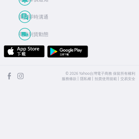
買賣即時溝通
商品到貨動態
APP Store
Google Play
facebook
Instagram
©
2026
Yahoo台灣電子商務 保留所有權利
服務條款
隱私權
拍賣使用規範
交易安全