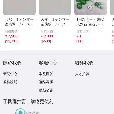
天然 ミャンマー
天然 ミャンマー
1円スタート 翡翠
産翡翠 ルース
産翡翠 ルース
天然石 色石 ルー
瓜 氷のように透
18ｘ12.8ｍ
ス まとめ 大量 ジ
目前出價
目前出價
目前出價
き通る 17ｘ8.5
ｍ 40.5ct と
ュエリー 宝石 総
¥ 7,900
¥ 2,900
¥ 1
¥
ｘ2.4ｍｍ 3.5ct
18.4ｘ13.3ｍｍ
重量約49.0g ヒス
(
$1,715
)
(
$630
)
(
$1
)
(
と 17.6ｘ11
43ct 注意事項
イ HE0806ろ
ｘ2.8ｍｍ 4.5ct
あり 260805
穴なし 260805
關於我們
客服中心
聯絡我們
新聞中心
常見問答
人才招募
服務說明
聯絡客服
最新公告
手機逛拍賣，購物更便利
商品降價通知