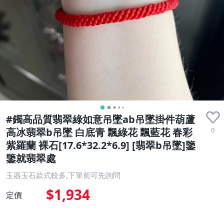
#鐲高品質翡翠綠如意吊墜ab吊墜掛件葫蘆
0
高冰翡翠b吊墜 白底青 飄綠花 飄藍花 春彩
紫羅蘭 裸石[17.6*32.2*6.9] [翡翠b吊墜]鑒
鑒就翡翠處
玉器玉石款式較多,下單前可先詢問
$1,934
定價