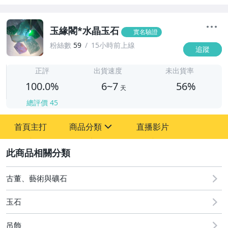
玉緣閣*水晶玉石
實名驗證
粉絲數
59
15小時前上線
追蹤
6
正評
出貨速度
未出貨率
100.0%
6~7
56%
天
總評價
45
首頁主打
商品分類
直播影片
sign
2
古董、藝術與礦石
居家、家具與園藝
古董、藝術與礦石
運動、戶外與休閒
玉石
吊飾