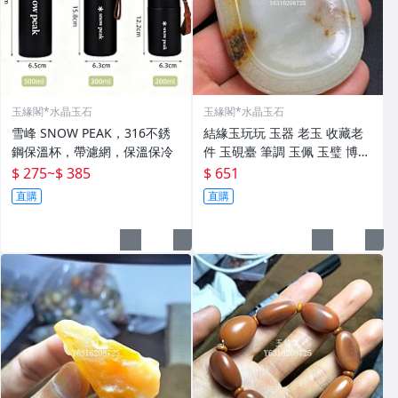
玉緣閣*水晶玉石
玉緣閣*水晶玉石
雪峰 SNOW PEAK，316不銹
結緣玉玩玩 玉器 老玉 收藏老
鋼保溫杯，帶濾網，保溫保冷
件 玉硯臺 筆調 玉佩 玉璧 博擺
寶貝實 做工精細 精工細作 線
$ 275
~
$ 385
$ 651
條流暢 有螭龍 瑞獸 邊刻如意
直購
直購
紋 玉質溫潤起光