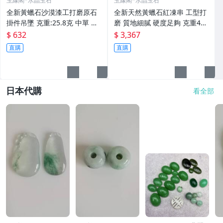
玉緣閣*水晶玉石
玉緣閣*水晶玉石
全新黃蠟石沙漠漆工打磨原石
全新天然黃蠟石紅凍串 工型打
掛件吊墜 克重:25.8克 中單 照
磨 質地細膩 硬度足夠 克重44.
片然光
2克 照片然光 非
$ 632
$ 3,367
直購
直購
日本代購
看全部