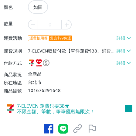
顏色
如圖
數量
運費活動
運費抵用券
驚喜$99免運
運費規則
7-ELEVEN取貨付款【單件運費$38、消費滿
$990免運費】、萊爾富取貨付款【單件運
付款方式
費$60、消費滿$990免運費】、宅配/貨運
【單件運費$80、消費滿$990免運費】
全新品
商品狀況
台北市
所在地區
101676291648
商品編號
7-ELEVEN 運費只要
38
元
不限金額、筆數，筆筆優惠無限次！