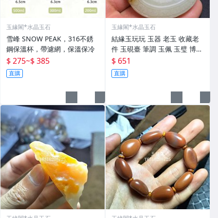
玉緣閣*水晶玉石
玉緣閣*水晶玉石
雪峰 SNOW PEAK，316不銹
結緣玉玩玩 玉器 老玉 收藏老
鋼保溫杯，帶濾網，保溫保冷
件 玉硯臺 筆調 玉佩 玉璧 博擺
寶貝實 做工精細 精工細作 線
$ 275
~
$ 385
$ 651
條流暢 有螭龍 瑞獸 邊刻如意
直購
直購
紋 玉質溫潤起光