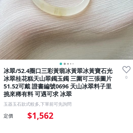
冰翠/52.4圈口三彩黃翡冰黃翠冰黃寶石光
0
冰翠桂花糕天山翠鐲玉鐲 三圍可三張圖片
51.52可戴 證書編號0696 天山冰翠料子里
挑來稀有料 可遇可求 冰翠
玉器玉石款式較多,下單前可先詢問
$1,562
定價