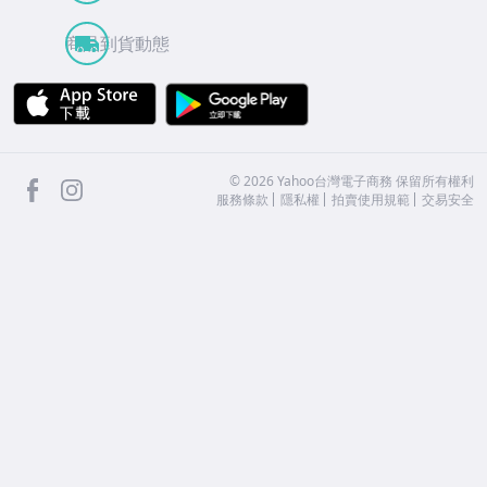
商品到貨動態
APP Store
Google Play
facebook
Instagram
©
2026
Yahoo台灣電子商務 保留所有權利
服務條款
隱私權
拍賣使用規範
交易安全