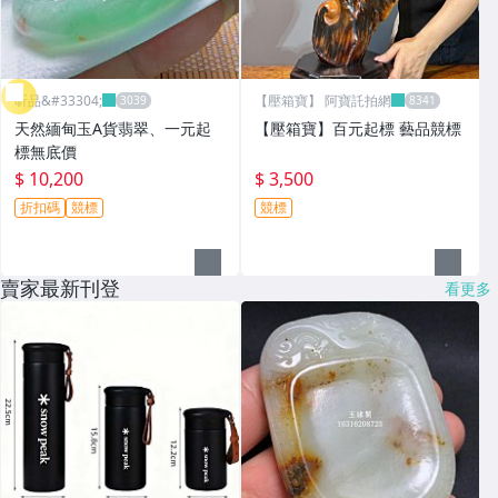
昕品&#33304;
【壓箱寶】 阿寶託拍網
天然緬甸玉A貨翡翠、一元起
【壓箱寶】百元起標 藝品競標
標無底價
$ 10,200
$ 3,500
折扣碼
競標
競標
賣家最新刊登
看更多