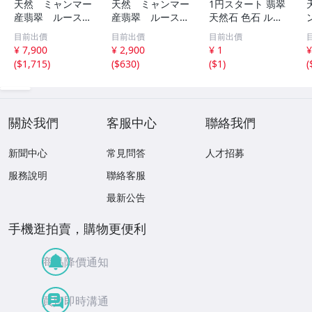
天然 ミャンマー
天然 ミャンマー
1円スタート 翡翠
産翡翠 ルース
産翡翠 ルース
天然石 色石 ルー
瓜 氷のように透
18ｘ12.8ｍ
ス まとめ 大量 ジ
目前出價
目前出價
目前出價
き通る 17ｘ8.5
ｍ 40.5ct と
ュエリー 宝石 総
¥ 7,900
¥ 2,900
¥ 1
¥
ｘ2.4ｍｍ 3.5ct
18.4ｘ13.3ｍｍ
重量約49.0g ヒス
(
$1,715
)
(
$630
)
(
$1
)
(
と 17.6ｘ11
43ct 注意事項
イ HE0806ろ
ｘ2.8ｍｍ 4.5ct
あり 260805
穴なし 260805
關於我們
客服中心
聯絡我們
新聞中心
常見問答
人才招募
服務說明
聯絡客服
最新公告
手機逛拍賣，購物更便利
商品降價通知
買賣即時溝通