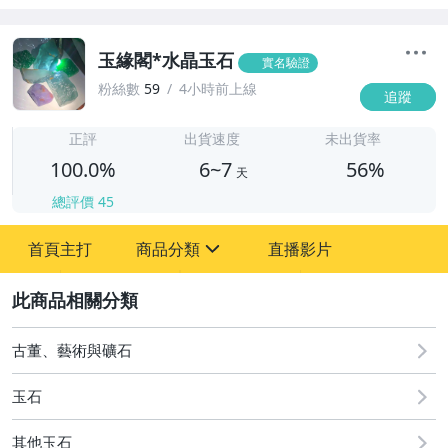
玉緣閣*水晶玉石
實名驗證
粉絲數
59
4小時前上線
追蹤
6
正評
出貨速度
未出貨率
100.0%
6~7
56%
天
總評價
45
首頁主打
商品分類
直播影片
sign
2
古董、藝術與礦石
居家、家具與園藝
古董、藝術與礦石
運動、戶外與休閒
玉石
其他玉石