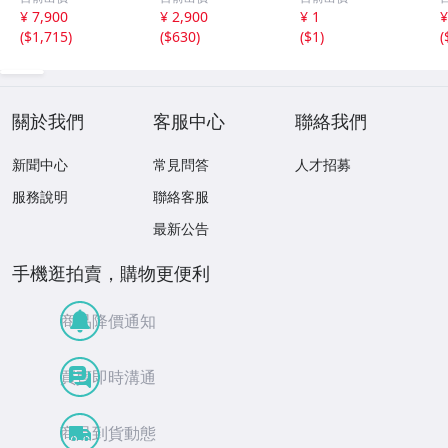
き通る 17ｘ8.5
ｍ 40.5ct と
ュエリー 宝石 総
¥ 7,900
¥ 2,900
¥ 1
¥
ｘ2.4ｍｍ 3.5ct
18.4ｘ13.3ｍｍ
重量約49.0g ヒス
(
$1,715
)
(
$630
)
(
$1
)
(
と 17.6ｘ11
43ct 注意事項
イ HE0806ろ
ｘ2.8ｍｍ 4.5ct
あり 260805
穴なし 260805
關於我們
客服中心
聯絡我們
新聞中心
常見問答
人才招募
服務說明
聯絡客服
最新公告
手機逛拍賣，購物更便利
商品降價通知
買賣即時溝通
商品到貨動態