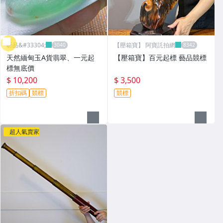
昕品&#33304;
【壓箱寶】 阿寶託拍網
天然緬甸玉A貨翡翠、一元起
【壓箱寶】百元起標 藝品競標
標無底價
$ 10,200
$ 3,500
折扣碼
競標
競標
超人氣賣家