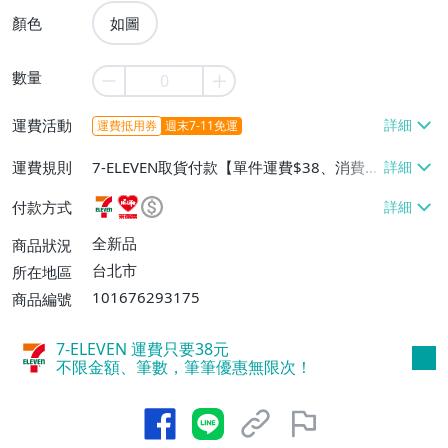
顏色
如圖
數量
運費活動
運費抵用券
週末7-11免運
運費規則
7-ELEVEN取貨付款【單件運費$38、消費滿
$990免運費】、萊爾富取貨付款【單件運
付款方式
費$60、消費滿$990免運費】、宅配/貨運
【單件運費$80、消費滿$990免運費】
全新品
商品狀況
台北市
所在地區
101676293175
商品編號
7-ELEVEN 運費只要
38
元
不限金額、筆數，筆筆優惠無限次！