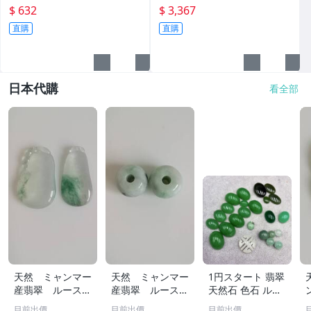
片然光
2克 照片然光 非
$ 632
$ 3,367
直購
直購
日本代購
看全部
天然 ミャンマー
天然 ミャンマー
1円スタート 翡翠
産翡翠 ルース
産翡翠 ルース
天然石 色石 ルー
瓜 氷のように透
18ｘ12.8ｍ
ス まとめ 大量 ジ
目前出價
目前出價
目前出價