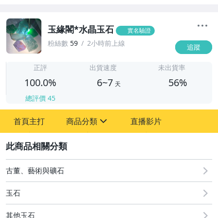
玉緣閣*水晶玉石
實名驗證
粉絲數
59
2小時前上線
追蹤
6
正評
出貨速度
未出貨率
100.0%
6~7
56%
天
總評價
45
首頁主打
商品分類
直播影片
sign
2
古董、藝術與礦石
居家、家具與園藝
古董、藝術與礦石
運動、戶外與休閒
玉石
其他玉石