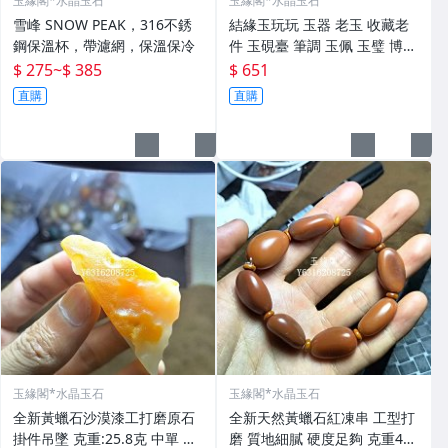
玉緣閣*水晶玉石
玉緣閣*水晶玉石
雪峰 SNOW PEAK，316不銹
結緣玉玩玩 玉器 老玉 收藏老
鋼保溫杯，帶濾網，保溫保冷
件 玉硯臺 筆調 玉佩 玉璧 博擺
寶貝實 做工精細 精工細作 線
$ 275
~
$ 385
$ 651
條流暢 有螭龍 瑞獸 邊刻如意
直購
直購
紋 玉質溫潤起光
玉緣閣*水晶玉石
玉緣閣*水晶玉石
全新黃蠟石沙漠漆工打磨原石
全新天然黃蠟石紅凍串 工型打
掛件吊墜 克重:25.8克 中單 照
磨 質地細膩 硬度足夠 克重44.