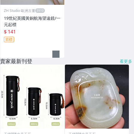
ZH Studio 歐洲古董
19世紀英國黃銅航海望遠鏡/一
元起標
$ 141
競標
賣家最新刊登
看更多