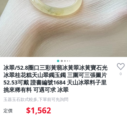
冰翠/52.8圈口三彩黃翡冰黃翠冰黃寶石光
0
冰翠桂花糕天山翠鐲玉鐲 三圍可三張圖片
52.53可戴 證書編號1684 天山冰翠料子里
挑來稀有料 可遇可求 冰翠
玉器玉石款式較多,下單前可先詢問
$1,562
定價