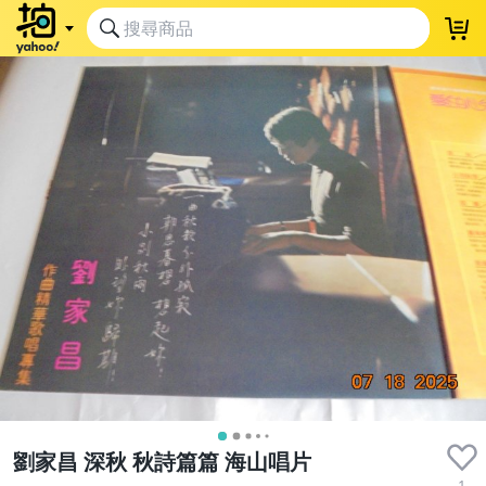
劉家昌 深秋 秋詩篇篇 海山唱片
1