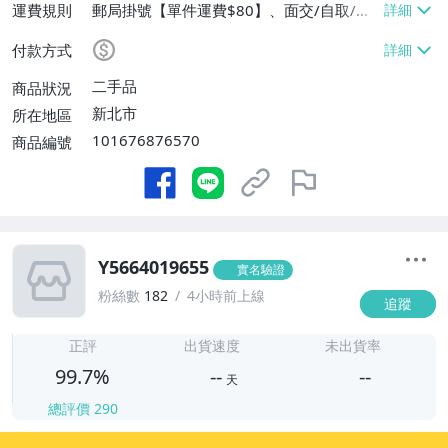
運費規則
郵局掛號【單件運費$80】、面交/自取/不
寄送【免運費】
付款方式
二手品
商品狀況
新北市
所在地區
101676876570
商品編號
Y5664019655
實名驗證
粉絲數
182
4小時前上線
追蹤
-
-
正評
出貨速度
未出貨率
99.7%
--
--
天
總評價
290
-