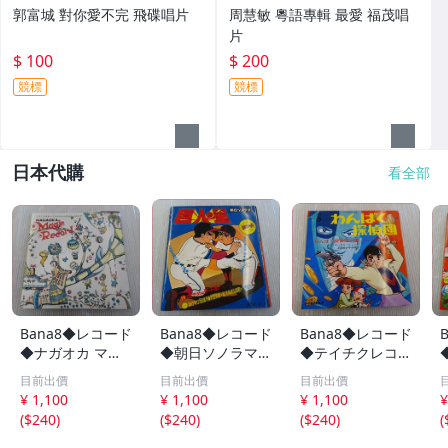
郭富城 對你愛不完 飛碟唱片
周慧敏 粵語專輯 最愛 福茂唱
片
$ 100
$ 200
競標
競標
日本代購
看全部
Bana8◆レコード
Bana8◆レコード
Bana8◆レコード
◆ナガオカ マジ
◆朝日ソノラマ
◆テイチクレコー
ックレコード シ
巨人の星 ソノシ
ド わんぱく探偵
目前出價
目前出價
目前出價
ートレコード ソ
ート 絵本 レトロ
団 レトロ コレク
¥ 1,100
¥ 1,100
¥ 1,100
¥
ノシート アナロ
コレクション
ション
(
$240
)
(
$240
)
(
$240
)
(
グ レトロ コレク
ション