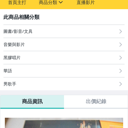
首頁主打
商品分類
直播影片
-
sign
圖書/影音/文具
2
圖書/影音/文具
音樂與影片
黑膠唱片
華語
男歌手
商品資訊
出價紀錄