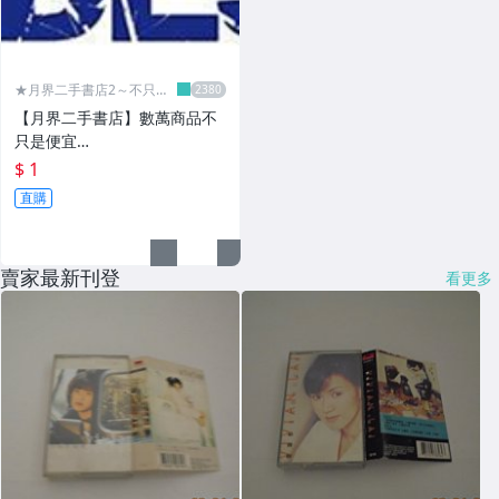
★月界二手書店2～不只是
便宜...★
【月界二手書店】數萬商品不
只是便宜…
$ 1
直購
賣家最新刊登
看更多