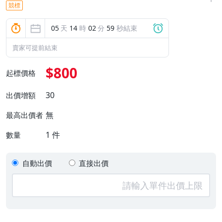
競標
05
天
14
時
02
分
58
秒結束
賣家可提前結束
$800
起標價格
30
出價增額
無
最高出價者
1
件
數量
自動出價
直接出價