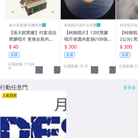
張大韜黑膠耳機專賣
柯南唱片&中古音響
柯南唱片&
【張大韜黑膠】代客清洗
【柯南唱片】12吋黑膠
【柯南唱片
黑膠唱片 更換全新內套
唱片保護內套袋(100張/
2公分)
(內袋)外套(外袋) 採用汪
包) 抗靜電半圓內套袋(台
護 外套 
$ 40
$ 300
$ 300
式超音波洗唱片機 洗片
灣製高品質)
100張(
直購
直購
直購
近期銷量 17766
近期銷量 70 件
近期銷量 5
件
行動任意門
看更多
人氣賣家