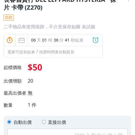
片 卡帶 (Z270)
競標
二手物品有使用痕跡，不介意保存如圖 未試聽
06
天
01
時
36
分
41
秒結束
/
賣家可提前結束
拍賣時間會自動延長
$50
起標價格
20
出價增額
無
最高出價者
1
件
數量
自動出價
直接出價