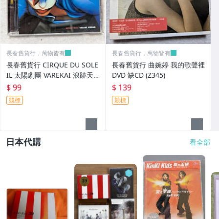
長春舊貨行，萬物皆有
長春舊貨行，萬物皆有
長春舊貨行 CIRQUE DU SOLE
長春舊貨行 曲婉婷 我的歌聲裡
IL 太陽劇團 VAREKAI 浪跡天
DVD 缺CD (Z345)
涯 CD (Z345)
$ 99
$ 139
競標
競標
日本代購
看全部