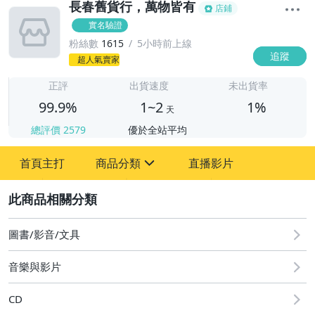
長春舊貨行，萬物皆有
店鋪
實名驗證
粉絲數
1615
5小時前上線
追蹤
1
超人氣賣家
正評
出貨速度
未出貨率
99.9%
1~2
1%
天
總評價
2579
優於全站平均
首頁主打
商品分類
直播影片
sign
2
圖書/影音/文具
家具
音樂與影片
書.畫作品
CD
雕刻.工藝品