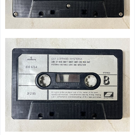
銅板舊冊
書籍
二手家電.樂器
生活雜貨
布袋戲玩偶.公仔
遊戲攻略本
其它