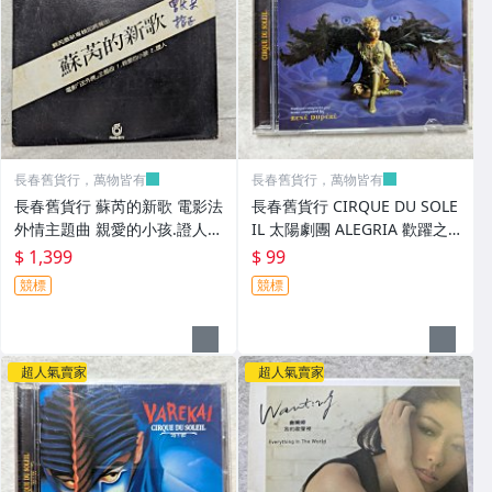
長春舊貨行，萬物皆有
長春舊貨行，萬物皆有
長春舊貨行 蘇芮的新歌 電影法
長春舊貨行 CIRQUE DU SOLE
外情主題曲 親愛的小孩.證人
IL 太陽劇團 ALEGRIA 歡躍之
試聽片 飛碟唱片 非復刻版 黑
旅 CD (Z345)
$ 1,399
$ 99
膠唱片 (Z347)
競標
競標
超人氣賣家
超人氣賣家