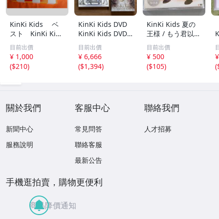
KinKi Kids ベ
KinKi Kids DVD
KinKi Kids 夏の
スト KinKi Kids
KinKi Kids DVD 4
王様 / もう君以外
K
10th Anniversar
点セット Φ.39.Ki
愛せない シング
目前出價
目前出價
目前出價
y Best 39 very m
nKiKiss2等
ル /CD /JECN-001
¥ 1,000
¥ 6,666
¥ 500
¥
uch 初回限定盤 3
1/A1202
(
$210
)
(
$1,394
)
(
$105
)
(
CD+DVD+ブック
レット CDアル
時
バム 堂本剛 堂本
光一
b
關於我們
客服中心
聯絡我們
新聞中心
常見問答
人才招募
服務說明
聯絡客服
最新公告
手機逛拍賣，購物更便利
商品降價通知