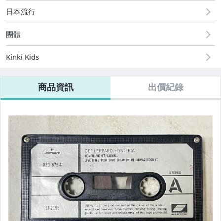
日本流行
玉.石.印材.水晶
團體
陶.瓷器.花瓶.茶壺
Kinki Kids
郵.幣.券
勳章.書信.照片.證.文史
商品資訊
出價紀錄
地圖.海報
CD.錄音卡帶
黑膠唱片
VCD.DVD
遊戲卡帶.
相機.攝影.週邊
文具週邊.書籤.明信片