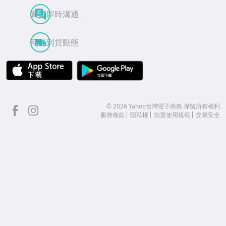
買賣即時溝通
商品到貨動態
APP Store
Google Play
facebook
Instagram
©
2026
Yahoo台灣電子商務 保留所有權利
服務條款
隱私權
拍賣使用規範
交易安全