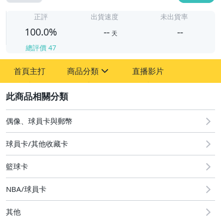
-
-
正評
出貨速度
未出貨率
100.0%
--
--
天
總評價
47
-
首頁主打
商品分類
直播影片
-
sign
偶像、球員卡與郵幣
2
偶像、球員卡與郵幣
球員卡/其他收藏卡
籃球卡
NBA/球員卡
其他