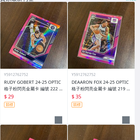
Y5912762752
Y5912762752
RUDY GOBERT 24-25 OPTIC
DEAARON FOX 24-25 OPTIC
格子粉閃亮金屬卡 編號 222 前
格子粉閃亮金屬卡 編號 219 前
後圖
後圖
$ 29
$ 35
競標
競標