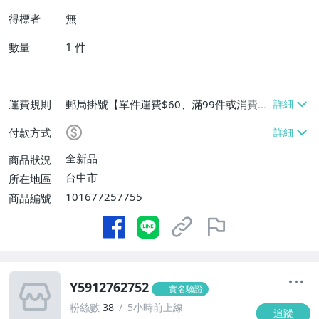
無
得標者
1
件
數量
運費規則
郵局掛號【單件運費$60、滿99件或消費滿
$9999免運費】
付款方式
全新品
商品狀況
台中市
所在地區
101677257755
商品編號
Y5912762752
實名驗證
粉絲數
38
5小時前上線
追蹤